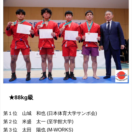
★88kg級
第１位 山城 和也 (日本体育大学サンボ会)
第２位 米盛 太一 (至学館大学)
第３位 太田 陽也 (M-WORKS)