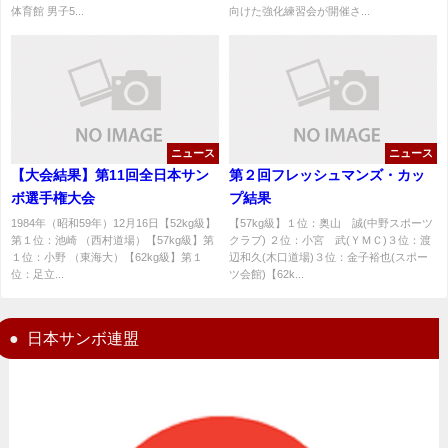
体育館 男子5...
向けた強化練習会が開催さ...
ニュース
ニュース
【大会結果】第11回全日本サン
第２回フレッシュマンズ・カッ
ボ選手権大会
プ結果
1984年（昭和59年）12月16日【52kg級】
【57kg級】１位：奥山 誠(中野スポーツ
第１位：池崎 （西村道場）【57kg級】第
クラブ) ２位：小宮 武(ＹＭＣ)３位：渡
１位：小野 （東海大）【62kg級】第１
辺和久(木口道場)３位：金子裕也(スポー
位：足立...
ツ会館)【62k...
日本サンボ連盟