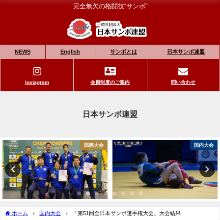
完全無欠の格闘技“サンボ”
NEWS
English
サンボとは
日本サンボ連盟
Instagram
会員制度のご案内
問い合わせ
日本サンボ連盟
国際大会
国内大会
ホーム
国内大会
「第51回全日本サンボ選手権大会」大会結果