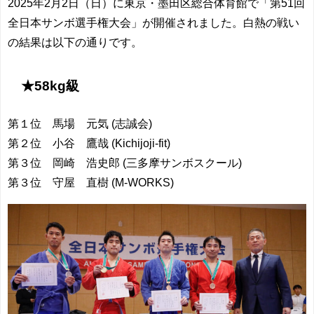
2025年2月2日（日）に東京・墨田区総合体育館で「第51回
全日本サンボ選手権大会」が開催されました。白熱の戦い
の結果は以下の通りです。
★58kg級
第１位 馬場 元気 (志誠会)
第２位 小谷 鷹哉 (Kichijoji-fit)
第３位 岡崎 浩史郎 (三多摩サンボスクール)
第３位 守屋 直樹 (M-WORKS)