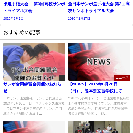
ボ選手権大会 第3回高校サンボ
全日本サンボ選手権大会 第3回高
トライアル大会
校サンボトライアル大会
2026年2月7日
2026年1月17日
おすすめの記事
ニュース
サンボ合同練習会開催のお知ら
【NEWS】2015年6月28日
せ
（日）、熊本県立盲学校にてサ
ンボ体験教室開催
日本サンボ連盟主催 サンボ合同練習会
2015年6月28日（日）、当連盟理事板楠忠
2024年3月10日（日）ネクサセンス東京立
士が熊本県立盲学校にてサンボ体験教室
川で日本サンボ連盟主催の「サンボ合同
の講師を務めた。 同教室は同県視覚障害
練習会」が開催されます...
者柔道連盟が企画し、視...