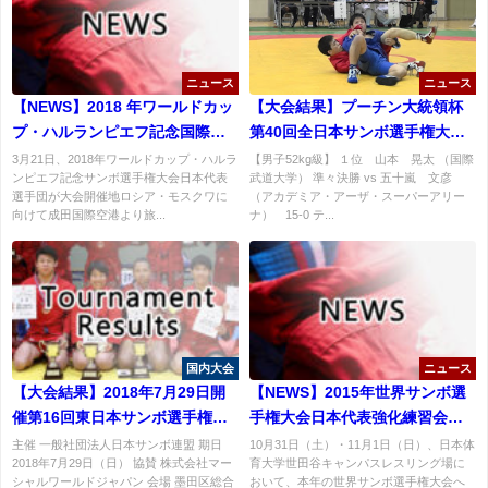
ニュース
ニュース
【NEWS】2018 年ワールドカッ
【大会結果】プーチン大統領杯
プ・ハルランピエフ記念国際サ
第40回全日本サンボ選手権大会
ンボ選手権大会日本代表選手団
結果２
3月21日、2018年ワールドカップ・ハルラ
【男子52kg級】 １位 山本 晃太 （国際
ンピエフ記念サンボ選手権大会日本代表
武道大学） 準々決勝 vs 五十嵐 文彦
渡露
選手団が大会開催地ロシア・モスクワに
（アカデミア・アーザ・スーパーアリー
向けて成田国際空港より旅...
ナ） 15-0 テ...
国内大会
ニュース
【大会結果】2018年7月29日開
【NEWS】2015年世界サンボ選
催第16回東日本サンボ選手権大
手権大会日本代表強化練習会＆
会結果
ルール講習会／審判講習会開催
主催 一般社団法人日本サンボ連盟 期日
10月31日（土）・11月1日（日）、日本体
2018年7月29日（日） 協賛 株式会社マー
育大学世田谷キャンパスレスリング場に
シャルワールドジャパン 会場 墨田区総合
おいて、本年の世界サンボ選手権大会へ