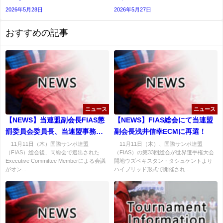
2026年5月28日
2026年5月27日
おすすめの記事
ニュース
ニュース
【NEWS】当連盟副会長FIAS懲
【NEWS】FIAS総会にて当連盟
罰委員会委員長、当連盟事務局
副会長浅井信幸ECMに再選！
長同委員会委員に再任！
11月11日（木）国際サンボ連盟
11月11日（木）、国際サンボ連盟
（FIAS）総会後、同総会で選出された
（FIAS）の第33回総会が世界選手権大会
Executive Committee Memberによる会議
開地ウズベキスタン・タシュケントより
がオン...
ハイブリッド形式で開催され...