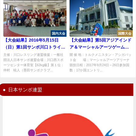
国内大会
国際大会
【大会結果】2016年5月15日
【大会結果】第5回アジアインド
（日）第1回サンボ川口トライア
ア＆マーシャルアーツゲーム
ルリーグ結果
ズ・サンボ競技結果
主催：川口レスリング連盟後援：一般社
開 催 地：トルクメニスタン・アシガバッ
団法人日本サンボ連盟会場：川口西スポ
ト会 場：マーシャルアーツアリーナ
ーツセンター体育室【62kg級】第１位：
競技日程：2017年9月24日～26日参加国
仲村 暁人（墨田サンボクラブ...
数：17か国エントリ...
日本サンボ連盟