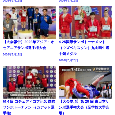
2026年7月16日
2026年7月12日
【大会報告】2026年アジア・オ
4.25国際サンボトーナメント
セアニアサンボ選手権大会
（ウズベキスタン）丸山晴生選
手銅メダル
2026年7月12日
2026年5月28日
第４回 コチェディコフ記念 国際
【大会要項】第 20 回 東日本サ
サンボトーナメント(カデット選
ンボ選手権大会（至学館大学会
⼿権)
場）