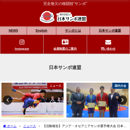
完全無欠の格闘技“サンボ”
NEWS
English
サンボとは
日本サンボ連盟
Instagram
会員制度のご案内
問い合わせ
日本サンボ連盟
ニュース
国内大会
ホーム
ニュース
【活動報告】アジア・オセアニアサンボ選手権大会 日本代