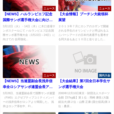
ニュース
ニュース
【NEWS】ハルランピエフ記念
【大会情報】プーチン大統領杯
国際サンボ選手権大会に向けて
展望
合同強化練習会開催
3月12日（火）・14日（木）に木口道場サ
２０１３年７月にロシアのカザンで開催
ンボスクールにて ハルランピエフ記念国
される学生のオリンピックと呼ばれるユ
際サンボ選手権大会（3月22日～24日）に
ニバーシアードの日本代表選手を選考す
向けての 合同強化...
る同大会もあと１０日と迫りました...
ニュース
国内大会
【NEWS】当連盟副会長浅井信
【大会結果】第7回全日本学生サ
幸全ロシアサンボ連盟会長アド
ンボ選手権大会
バイザー・サンボ70ゼネラルデ
3月28日、当連盟副会長で国際サンボ連盟
2000年12月10日東京・財団法人スポーツ
（FIAS）エグゼブティブコミティメンバ
会館【57kg級】第１位：岡崎 康悦 (大阪
レクター顧問就任
ーの浅井信幸がロシアより帰国した。 浅
経法大)第２位：山際 正康 (国士舘高)第３
井はロシア滞在中、FI...
位：桑原...