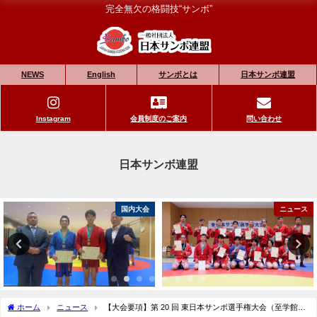
完全無欠の格闘技“サンボ”
NEWS
English
サンボとは
日本サンボ連盟
Instagram
会員制度のご案内
問い合わせ
日本サンボ連盟
国内大会
ニュース
ホーム
ニュース
【大会要項】第 20 回 東日本サンボ選手権大会（至学館大