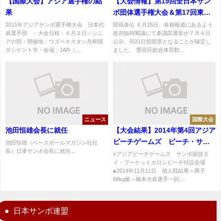
【国際大会】アジア選手権の結
【大会情報】第19回全日本サン
果
ボ団体選手権大会＆第17回東日
本サンボ選手権大会中止のお知
2011年アジアサンボ選手権大会 日本代
関係各位 ６月25日、各種報道にあるよう
表選手団 ・大会日程：６月２日／シニ
政府臨時閣議にて参議院選挙が７月４日
らせ
アの部・開催地：ウズベキスタン共和国
公示、同21日投開票となることが確定し
タシケント市・会場：JAR（...
ました。 墨田区総合体育館...
ニュース
国際大会
池田恒雄会長に就任
【大会結果】2014年第4回アジア
ビーチゲームズ ビーチ・サン
池田恒雄（ベースボールマガジン社社
長）日本サンボ会長に就任...
ボ日本代表選手団結果
○アジアビーチゲームズ サンボ競技タ
イ・プーケットカロンビーチ特設会場
●2014年11月11日 個人戦結果＜男子
68kg級＞橋本大喜選手一回...
日本サンボ連盟