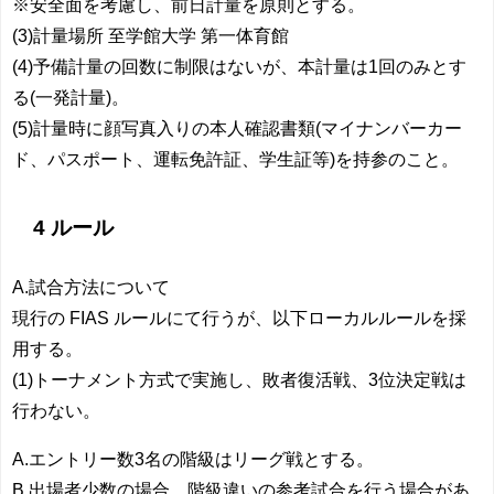
※安全面を考慮し、前日計量を原則とする。
(3)計量場所 至学館大学 第一体育館
(4)予備計量の回数に制限はないが、本計量は1回のみとす
る(一発計量)。
(5)計量時に顔写真入りの本人確認書類(マイナンバーカー
ド、パスポート、運転免許証、学生証等)を持参のこと。
4 ルール
A.試合方法について
現行の FIAS ルールにて行うが、以下ローカルルールを採
用する。
(1)トーナメント方式で実施し、敗者復活戦、3位決定戦は
行わない。
A.エントリー数3名の階級はリーグ戦とする。
B.出場者少数の場合、階級違いの参考試合を行う場合があ