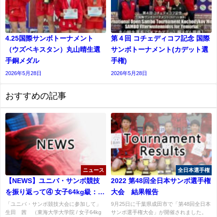
4.25国際サンボトーナメント
第４回 コチェディコフ記念 国際
（ウズベキスタン）丸山晴生選
サンボトーナメント(カデット選
手銅メダル
⼿権)
2026年5月28日
2026年5月28日
おすすめの記事
ニュース
全日本選手権
【NEWS】ユニバ・サンボ競技
2022 第48回全日本サンボ選手権
を振り返って④ 女子64kg級：生
大会 結果報告
田茜選手
「ユニバ・サンボ競技大会に参加して」
9月25日に千葉県成田市で「第48回全日本
生田 茜 （東海大学大学院 / 女子64kg
サンボ選手権大会」が開催されました。