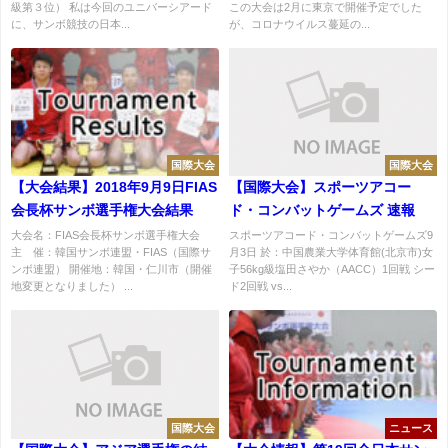
級第３位） 私は今回のユニバーシアード
この大会は2月に東京で開催予定でした
に、サンボ競技の日本...
が、コロナウイルス蔓延の...
国際大会
国際大会
【大会結果】2018年9月9日FIAS
【国際大会】スポーツアコー
会長杯サンボ選手権大会結果
ド・コンバットゲームズ 速報
大会名：FIAS会長杯サンボ選手権大会
スポーツアコード・コンバットゲームズ9
主 催：韓国サンボ連盟・FIAS（国際サ
月3日 於：中国農業大学体育館(北京市)女
ンボ連盟） 開催地：韓国・仁川市（開催
子56kg級塩田さやか（AACC）1回戦 シー
地変更となりました） ...
ド2回戦 vs...
国際大会
ニュース