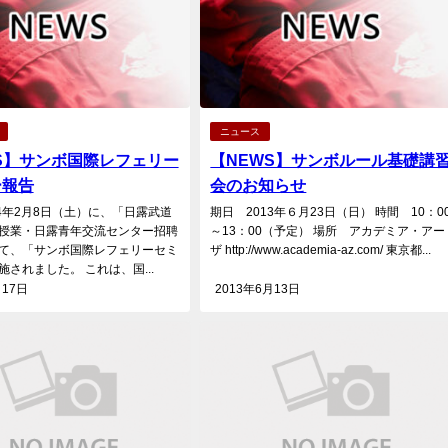
ニュース
S】サンボ国際レフェリー
【NEWS】サンボルール基礎講
ー報告
会のお知らせ
4年2月8日（土）に、「日露武道
期日 2013年６月23日（日） 時間 10：0
授業・日露青年交流センター招聘
～13：00（予定） 場所 アカデミア・アー
て、「サンボ国際レフェリーセミ
ザ http://www.academia-az.com/ 東京都...
されました。 これは、国...
月17日
2013年6月13日