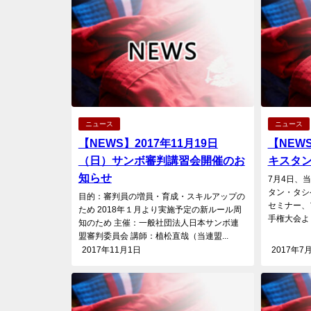
ニュース
ニュース
【NEWS】2017年11月19日
【NEW
（日）サンボ審判講習会開催のお
キスタ
知らせ
7月4日、
タン・タシ
目的：審判員の増員・育成・スキルアップの
セミナー、
ため 2018年１月より実施予定の新ルール周
手権大会より
知のため 主催：一般社団法人日本サンボ連
盟審判委員会 講師：植松直哉（当連盟...
2017年11月1日
2017年7