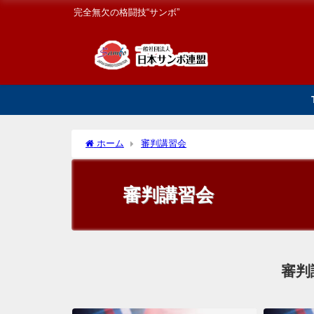
完全無欠の格闘技“サンボ”
ホーム
審判講習会
審判講習会
審判