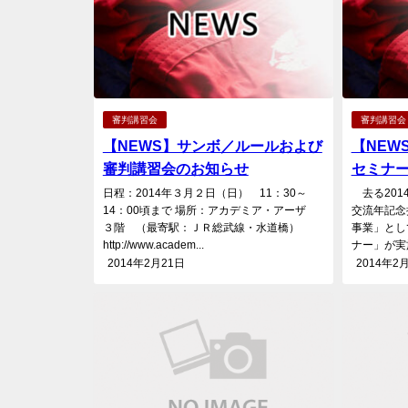
審判講習会
審判講習会
【NEWS】サンボ／ルールおよび
【NEW
審判講習会のお知らせ
セミナ
日程：2014年３月２日（日） 11：30～
去る201
14：00頃まで 場所：アカデミア・アーザ
交流年記念
３階 （最寄駅：ＪＲ総武線・水道橋）
事業」とし
http://www.academ...
ナー」が実施
2014年2月21日
2014年2