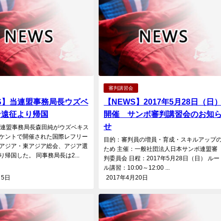
審判講習会
S】当連盟事務局長ウズベ
【NEWS】2017年5月28日（日
ン遠征より帰国
開催 サンボ審判講習会のお知
せ
当連盟事務局長森田純がウズベキス
ケントで開催された国際レフリー
目的：審判員の増員・育成・スキルアップ
アジア・東アジア総会、アジア選
ため 主催：一般社団法人日本サンボ連盟審
帰国した。 同事務局長は2...
判委員会 日程：2017年5月28日（日） ルー
ル講習：10:00～12:00 ...
月5日
2017年4月20日