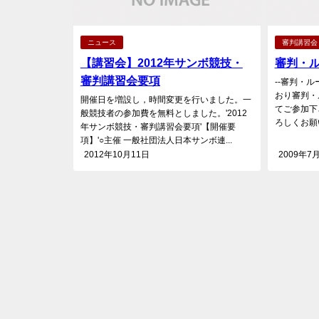
ニュース
審判講習会
【講習会】2012年サンボ競技・
審判・
審判講習会要項
--審判・ル
おり審判・
開催日を増設し，時間変更を行いました。一
てご参加下
般競技者の参加費を無料としました。'2012
ろしくお願
年サンボ競技・審判講習会要項'【開催要
項】'○主催 一般社団法人日本サンボ連...
2012年10月11日
2009年7