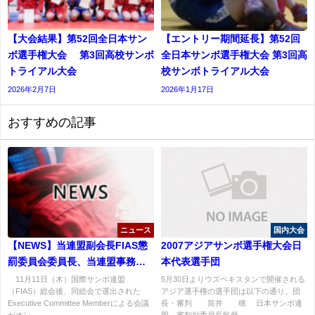
【大会結果】第52回全日本サン
【エントリー期間延長】第52回
ボ選手権大会 第3回高校サンボ
全日本サンボ選手権大会 第3回高
トライアル大会
校サンボトライアル大会
2026年2月7日
2026年1月17日
おすすめの記事
ニュース
国内大会
【NEWS】当連盟副会長FIAS懲
2007アジアサンボ選手権大会日
罰委員会委員長、当連盟事務局
本代表選手団
長同委員会委員に再任！
11月11日（木）国際サンボ連盟
5月30日よりウズベキスタンで開催される
（FIAS）総会後、同総会で選出された
アジア選手権の選手団は以下の通り。団
Executive Committee Memberによる会議
長・審判 筒井 穣 日本サンボ連
がオン...
盟 審判副委員長監督 ...