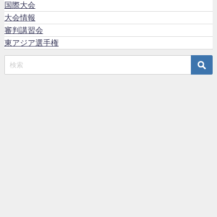
国際大会
大会情報
審判講習会
東アジア選手権
TOP
サンボとは
日本サンボ連盟
賛助会員
English