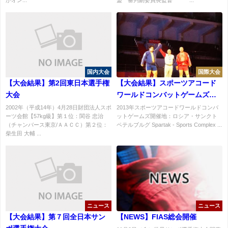
国内大会
国際大会
【大会結果】第2回東日本選手権
【大会結果】スポーツアコード
大会
ワールドコンバットゲームズサ
ンボ競技大会結果
2002年（平成14年）4月28日財団法人スポ
2013年スポーツアコードワールドコンバ
ーツ会館【57kg級】第１位：関谷 忠治
ットゲームズ開催地：ロシア・サンクト
（チャンバース東京/ＡＡＣＣ）第２位：
ペテルブルグ Spartak - Sports Complex ...
柴生田 大輔 ...
ニュース
ニュース
【大会結果】第７回全日本サン
【NEWS】FIAS総会開催