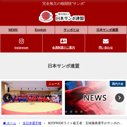
完全無欠の格闘技“サンボ”
NEWS
English
サンボとは
日本サンボ連盟
Instagram
会員制度のご案内
問い合わせ
日本サンボ連盟
ニュース
国内大会
ホーム
全日本選手権
初代PRIDEライト級王者・五味隆典選手がサンボの大