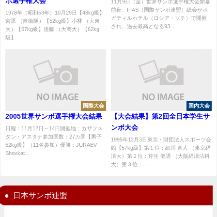
ボ選手権大会
11月9日（金）世界サンボ選手権大会開幕
前夜、FIAS（国際サンボ連盟）総会がボ
1978年（昭和53年）10月29日【48kg級】
ガティルホテル（ロシア・ソチ）で開催
宮原 （自衛隊）【52kg級】小林 （大東
され、過去最高となる93...
大）【57kg級】後藤 （大商大）【62kg
級】...
国際大会
国内大会
2005世界サンボ選手権大会結果
【大会結果】第2回全日本学生サ
ンボ大会
日程：11月12日～14日開催地：カザフス
タン・アスタナ参加国数：27カ国【男子
1995年12月3日東京・財団法人スポーツ会
52kg級】（11名参加）優勝：JURAEV
館【57kg級】第１位：細川 直人 （東京経
Shovkat...
済大）第２位：芹生 健通 （大阪経済法科
大）第３位：...
日本サンボ連盟