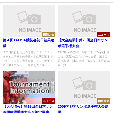
国際大会
ニュース
第４回TAFISA競技会初日結果速
【大会結果】第23回全日本サン
報
ボ選手権大会
２７日に行われたのは男子６２・７４・
1997年（平成9年）6月18日【52kg級】第
９０と女子５６の予選～３位決定戦まで
１位：三笠 修二 (スポーツ会館）第２位：
です。２８日に男子６８・８２、女子６
佐々木 豊 （木口道場）第３位：小野寺 基
８、男子コンバット無差別の予選～...
泰 （ス...
ニュース
国際大会
【大会情報】第19回全日本サン
2009アジアサンボ選手権大会結
ボ団体選手権大会＆第17回東日
果