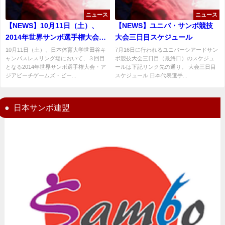
ニュース
ニュース
【NEWS】10月11日（土）、
【NEWS】ユニバ・サンボ競技
2014年世界サンボ選手権大会・
大会三日目スケジュール
アジア・ビーチ・ゲームズ日本
10月11日（土）、日本体育大学世田谷キ
7月16日に行われるユニバーシアードサン
ャンパスレスリング場において、３回目
ボ競技大会三日目（最終日）のスケジュ
代表強化練習会＆世界サンボ選
となる2014年世界サンボ選手権大会・ア
ールは下記リンク先の通り。 大会三日目
手権大会スポーツサンボ男子
ジアビーチゲームズ・ビー...
スケジュール 日本代表選手...
52kg級日本代表決定戦開催
日本サンボ連盟