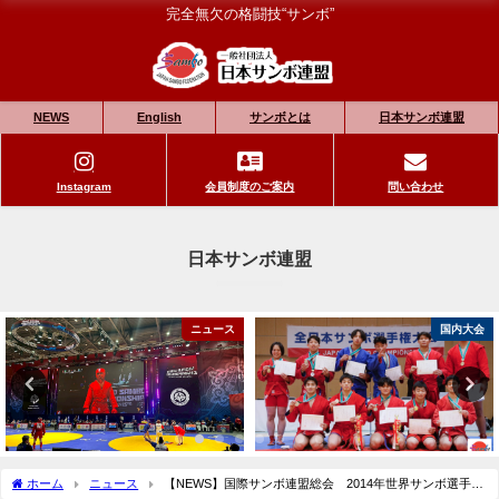
完全無欠の格闘技“サンボ”
NEWS
English
サンボとは
日本サンボ連盟
Instagram
会員制度のご案内
問い合わせ
日本サンボ連盟
ニュース
国内大会
ホーム
ニュース
【NEWS】国際サンボ連盟総会 2014年世界サンボ選手権