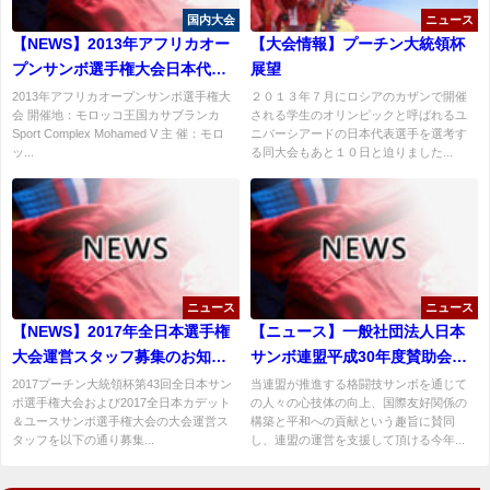
国内大会
ニュース
【NEWS】2013年アフリカオー
【大会情報】プーチン大統領杯
プンサンボ選手権大会日本代表
展望
選手団
2013年アフリカオープンサンボ選手権大
２０１３年７月にロシアのカザンで開催
会 開催地：モロッコ王国カサブランカ
される学生のオリンピックと呼ばれるユ
Sport Complex Mohamed V 主 催：モロ
ニバーシアードの日本代表選手を選考す
ッ...
る同大会もあと１０日と迫りました...
ニュース
ニュース
【NEWS】2017年全日本選手権
【ニュース】一般社団法人日本
大会運営スタッフ募集のお知ら
サンボ連盟平成30年度賛助会員
せ【２月３日更新】
募集
2017プーチン大統領杯第43回全日本サン
当連盟が推進する格闘技サンボを通じて
ボ選手権大会および2017全日本カデット
の人々の心技体の向上、国際友好関係の
＆ユースサンボ選手権大会の大会運営ス
構築と平和への貢献という趣旨に賛同
タッフを以下の通り募集...
し、連盟の運営を支援して頂ける今年...