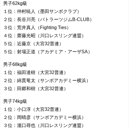
男子62kg級
１位：仲村暁人（墨田サンボクラブ）
２位：長谷川亮（バトラーツジムB-CLUB）
３位：荒井真人（Fighting Ties）
４位：齋藤光昭（川口レスリング連盟）
５位：近藤京（大宮32普連）
５位：射場正道（アカデミア・アーザSA）
男子68kg級
１位：福田達樹（大宮32普連）
２位：綿貫竜太（サンボアカデミー横浜）
３位：田郷和樹（大宮32普連）
男子74kg級
１位：小口淳（大宮32普連）
２位：岡晴彦（サンボアカデミー横浜）
３位：瀧口尋也（川口レスリング連盟）