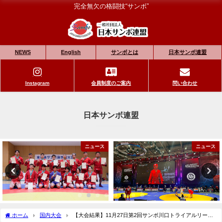
完全無欠の格闘技“サンボ”
NEWS
English
サンボとは
日本サンボ連盟
Instagram
会員制度のご案内
問い合わせ
日本サンボ連盟
ニュース
ニュース
ホーム
国内大会
【大会結果】11月27日第2回サンボ川口トライアルリーグ