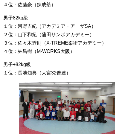
４位：佐藤豪（錬成塾）
男子82kg級
１位：河野吉紀（アカデミア・アーザSA）
２位：山下和紀（蒲田サンボアカデミー）
３位：佐々木秀則（X-TREME柔術アカデミー）
４位：林昌樹（M-WORKS大阪）
男子+82kg級
１位：長池知典（大宮32普連）