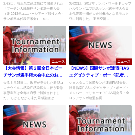
選手権大会大会前日情報
2月2日、埼玉県立武道館にて開催された
3月22日、2017年サンボ・ワールドカップ
「プーチン大統領杯サンボ選手権大会
ハルランピエフ記念サンボ選手権大会日
（兼 2013年ユニバーシアード競技大会・
本代表選手団が大会開催地となるモスク
サンボ日本代表選考会）」の...
ワに到着した。 羽田空港...
ニュース
ニュース
【大会情報】第２回全日本ビー
【NEWS】国際サンボ連盟FIAS
チサンボ選手権大会中止のお知
エグゼクティブ・ボード記者会
らせ
見
去る５月25日に、政府が発令した新型コ
シェスタコフ国際サンボ連盟FIAS会長、
ロナウイルス感染症感染拡大に伴う緊急
浅井信幸FIASエグゼクティブ・ボード・
事態宣言は全都道府県で解除されまし
メンバー、エリセーエフFIAS副会長・全
た。 しかしながら未だ同感染症は...
ロシアサンボ連盟会長...