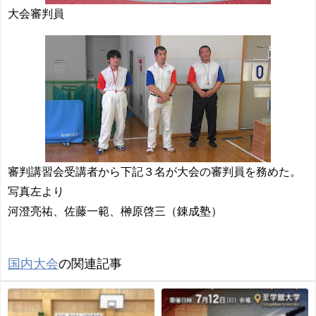
大会審判員
審判講習会受講者から下記３名が大会の審判員を務めた。
写真左より
河澄亮祐、佐藤一範、榊原啓三（錬成塾）
国内大会
の関連記事