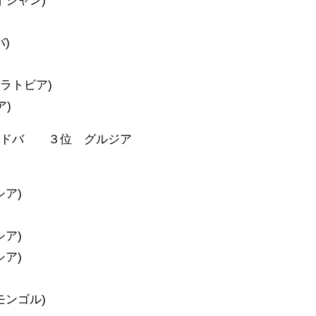
イジャン)
)
(ラトビア)
ア)
ルドバ ３位 グルジア
シア)
シア)
シア)
モンゴル)