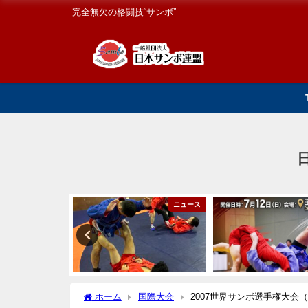
完全無欠の格闘技“サンボ”
国内大会
ニュース
ホーム
国際大会
2007世界サンボ選手権大会