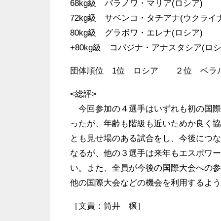
68kg級 バラノワ・マリア(ロシア)
72kg級 サベンコ・タチアナ(ウクライナ
80kg級 グラボワ・エレナ(ロシア)
+80kg級 コバジナ・アナスタシア(ロシ
団体順位 1位 ロシア ２位 ベラ
<総評>
今回参加の４選手はいずれも初の国際
ったが、年齢も階級も近いためか良く協
とも見せ場のある試合をし、今後につな
なるが、他の３選手は来年もエスポワー
い。また、全員が今後の国際大会への参
他の国際大会などの機会を利用するよう
［文責：筒井 穣］