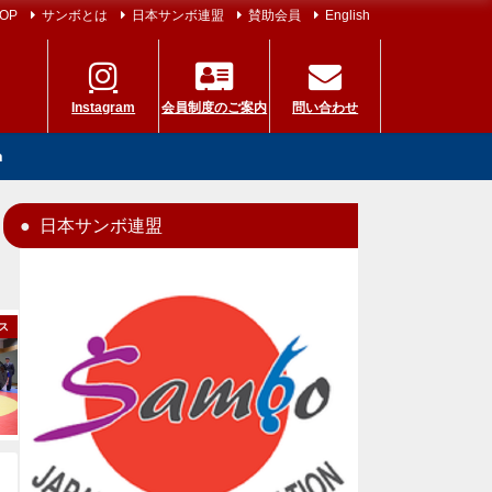
OP
サンボとは
日本サンボ連盟
賛助会員
English
Instagram
会員制度のご案内
問い合わせ
h
日本サンボ連盟
ス
国際大会
ニュース