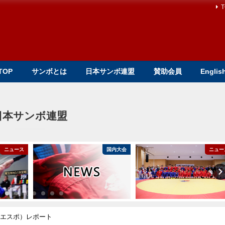
T
TOP
サンボとは
日本サンボ連盟
賛助会員
Englis
日本サンボ連盟
ニュース
国内大会
ニュー
（エスポ）レポート