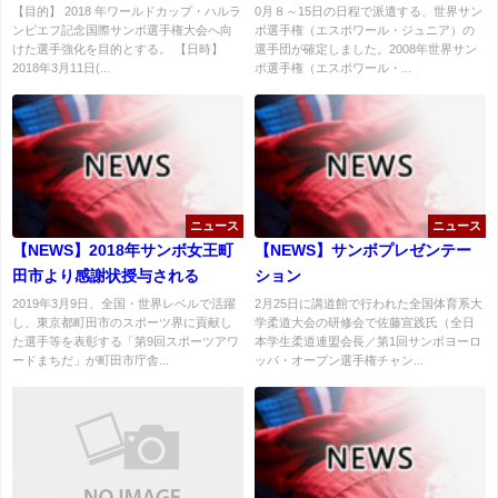
ンボ選手権大会日本代表選手団
【目的】 2018 年ワールドカップ・ハルラ
0月８～15日の日程で派遣する、世界サン
ンピエフ記念国際サンボ選手権大会へ向
ボ選手権（エスポワール・ジュニア）の
強化練習会開催
けた選手強化を目的とする。 【日時】
選手団が確定しました。2008年世界サン
2018年3月11日(...
ボ選手権（エスポワール・...
ニュース
ニュース
【NEWS】2018年サンボ女王町
【NEWS】サンボプレゼンテー
田市より感謝状授与される
ション
2019年3月9日、全国・世界レベルで活躍
2月25日に講道館で行われた全国体育系大
し、東京都町田市のスポーツ界に貢献し
学柔道大会の研修会で佐藤宣践氏（全日
た選手等を表彰する「第9回スポーツアワ
本学生柔道連盟会長／第1回サンボヨーロ
ードまちだ」が町田市庁舎...
ッパ・オープン選手権チャン...