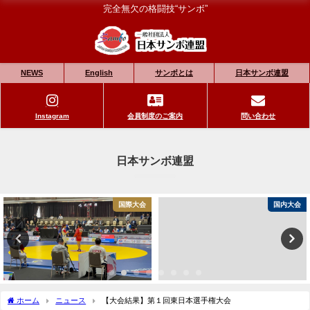
完全無欠の格闘技“サンボ”
NEWS
English
サンボとは
日本サンボ連盟
Instagram
会員制度のご案内
問い合わせ
日本サンボ連盟
国際大会
国内大会
ホーム
ニュース
【大会結果】第１回東日本選手権大会