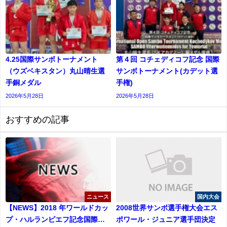
4.25国際サンボトーナメント
第４回 コチェディコフ記念 国際
（ウズベキスタン）丸山晴生選
サンボトーナメント(カデット選
手銅メダル
⼿権)
2026年5月28日
2026年5月28日
おすすめの記事
ニュース
国内大会
【NEWS】2018 年ワールドカッ
2008世界サンボ選手権大会エス
プ・ハルランピエフ記念国際サ
ポワール・ジュニア選手団決定