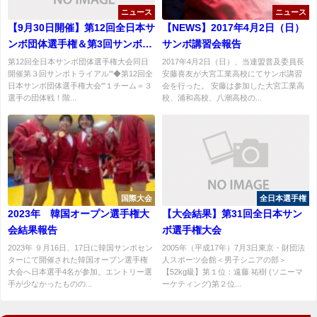
ニュース
ニュース
【9月30日開催】第12回全日本サ
【NEWS】2017年4月2日（日）
ンボ団体選手権＆第3回サンボト
サンボ講習会報告
ライアル 申込締め切り9月25日
第12回全日本サンボ団体選手権大会同日
2017年4月2日（日）、当連盟普及委員長
開催第３回サンボトライアル'''◆第12回全
安藤喜友が大宮工業高校にてサンボ講習
（火）になりました。大会要
日本サンボ団体選手権大会'''１チーム＝３
会を行った。 安藤は参加した大宮工業高
項・申込書はこちら
選手の団体戦！階...
校、浦和高校、八潮高校の...
国際大会
全日本選手権
2023年 韓国オープン選手権大
【大会結果】第31回全日本サン
会結果報告
ボ選手権大会
2023年 ９月16日、17日に韓国サンボセン
2005年（平成17年）7月3日東京・財団法
ターにて開催された韓国オープン選手権
人スポーツ会館＜男子シニアの部＞
大会へ日本選手4名が参加。エントリー選
【52kg級】第１位：遠藤 祐樹 (ソニーマ
手が少なかったものの...
ーケティング)第２位...