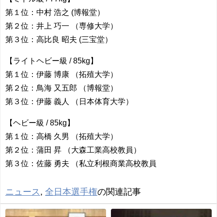
第１位：中村 浩之 (博報堂）
第２位：井上 巧一 （専修大学）
第３位：高比良 昭夫 (三宝堂）
【ライトヘビー級 / 85kg】
第１位：伊藤 博康 （拓殖大学）
第２位：鳥海 又五郎 （博報堂）
第３位：伊藤 義人 （日本体育大学）
【ヘビー級 / 85kg】
第１位：高橋 久男 （拓殖大学）
第２位：蒲田 昇 （大森工業高校教員）
第３位：佐藤 勇夫 （私立利根商業高校教員
ニュース
,
全日本選手権
の関連記事