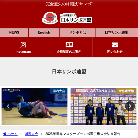
完全無欠の格闘技“サンボ”
NEWS
English
サンボとは
日本サンボ連盟
Instagram
会員制度のご案内
問い合わせ
日本サンボ連盟
国内大会
世界選手権
ホーム
国際大会
2023年世界マスターズサンボ選手権大会結果報告