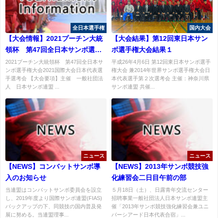
全日本選手権
国内大会
【大会情報】2021プーチン大統
【大会結果】第12回東日本サン
領杯 第47回全日本サンボ選手
ボ選手権大会結果１
権大会要項
2021プーチン大統領杯 第47回全日本サ
平成26年4月6日 第12回東日本サンボ選手
ンボ選手権大会2021国際大会日本代表選
権大会 兼2014年世界サンボ選手権大会日
手選考会 【大会要項】主催 一般社団法
本代表選手第２次選考会 主催：神奈川県
人 日本サンボ連盟 ...
サンボ連盟 共催...
ニュース
ニュース
【NEWS】コンバットサンボ導
【NEWS】2013年サンボ競技強
入のお知らせ
化練習会二日目午前の部
当連盟はコンバットサンボ委員会を設立
５月18日（土）、日露青年交流センター
し、2019年度より国際サンボ連盟(FIAS)
招聘事業一般社団法人日本サンボ連盟主
バックアップの下、同競技の国内普及発
催「2013年サンボ競技強化練習会兼ユニ
展に努める。当連盟理事...
バーシアード日本代表合宿」...