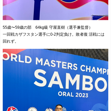
55歳〜59歳の部 64kg級 守屋直樹（選手兼監督）
一回戦カザフスタン選手に0-2判定負け。敗者復 活戦には
回れず。