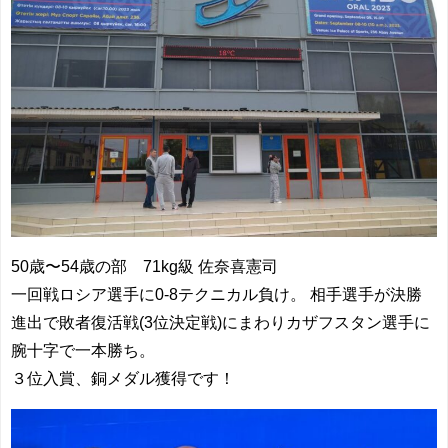
50歳〜54歳の部 71kg級 佐奈喜憲司
一回戦ロシア選手に0-8テクニカル負け。 相手選手が決勝
進出で敗者復活戦(3位決定戦)にまわりカザフスタン選手に
腕十字で一本勝ち。
３位入賞、銅メダル獲得です！