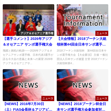
アジア＆オセアニア選手権
ニュース
【選手コメント】2026年アジア
【大会情報】2018プーチン大統
＆オセアニア サンボ選手権大会
領杯第44回全日本サンボ選手権
大会要項
飛躍と挑戦の軌跡――2026年アジア＆オ
2018プーチン大統領杯 第44回全日本サ
セアニアサンボ選手権、日本代表3選手が
ンボ選手権大会 【大会要項】 主催 一般社
語る今大会の意義と未来への展望 2026年
団法人日本サンボ連盟 主管 2018プーチン
アジア＆オセアニアサ...
大統領杯第4...
ニュース
ニュース
【NEWS】2016年7月30日
【NEWS】2018プーチン杯全日
（土）FIAS会長杯＆アジアビー
本サンボ選手権大会参加者対象