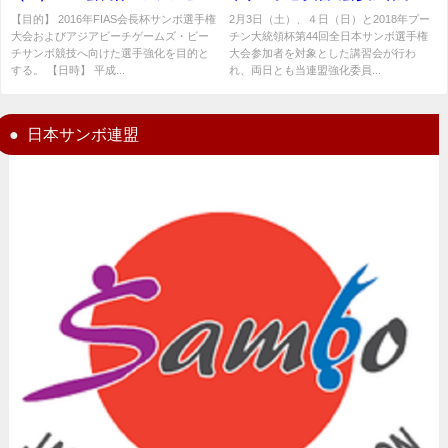
チゲームズ・ビーチサンボ競技
2018年2月3日（土）・4日
【目的】 2016年FIAS会長杯サンボ選手権
2月3日（土）、４日（日）と2018年プー
大会およびアジアビーチゲームズ・ビー
チン大統領杯第44回全日本サンボ選手権
日本代表強化練習会開催
（日）サンボ講習会
チサンボ競技へ向けた選手強化を目的と
大会参加者を対象とした講習会が行わ
する。 【日時】 平成...
れ、両日とも当連盟強化委員...
日本サンボ連盟