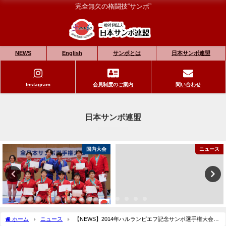
完全無欠の格闘技“サンボ”
NEWS
English
サンボとは
日本サンボ連盟
Instagram
会員制度のご案内
問い合わせ
日本サンボ連盟
国内大会
ニュース
ホーム
ニュース
【NEWS】2014年ハルランピエフ記念サンボ選手権大会日