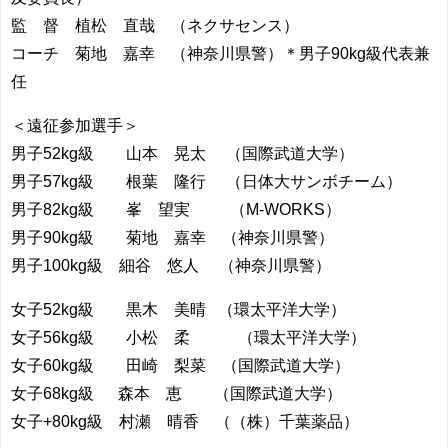
監 督 植松 直哉 （ネクサセンス）
コーチ 菊地 嘉幸 （神奈川県警）＊男子90kg級代表兼
任
＜遠征参加選手＞
男子52kg級 山本 晃太 （国際武道大学）
男子57kg級 根葉 隆行 （日体大サンボチーム）
男子82kg級 峯 望実 （M-WORKS）
男子90kg級 菊地 嘉幸 （神奈川県警）
男子100kg級 細谷 悠人 （神奈川県警）
女子52kg級 黒木 美晴 （環太平洋大学）
女子56kg級 小松 柔 （環太平洋大学）
女子60kg級 田崎 梨菜 （国際武道大学）
女子68kg級 森本 恵 （国際武道大学）
女子+80kg級 村瀬 晴香 （（株）千葉薬品）