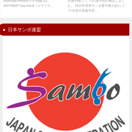
Municipal Arena男子57kg級1位.
ボ選手権(シニア)の選手団が確定しまし
手銅メダル獲得
AIDYNBAY Kaiyrberdi（カザフス...
た。 2010年世界サンボ選手権大会(シニ
ア)日本代表選手団 ...
日本サンボ連盟