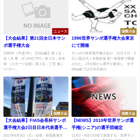
ニュース
国際大会
【大会結果】第21回全日本サン
1996世界サンボ選手権大会東京
ボ選手権大会
にて開催
1995年（平成7年）【52kg級】第１位：
サンボの世界選手権大会が、11月２日・3
佐々木 豊 （K`zFACTRY）第２位：杉本
日に国立代々木競技場 第一体育館で開催
靖 （スポーツ会館）第３位：三笠 修二
された。23カ国から選手が参加し、女子
(スポー...
68kg級では日本代表の...
国際大会
国際大会
【大会結果】FIAS会長杯サンボ
【NEWS】2010年世界サンボ選
選手権大会2日目日本代表選手結
手権(シニア)の選手団確定
果：馬場選手銀メダル、丹下選
2017年9月3日（日）会場：韓国東海市
11月2～9日の日程で派遣する、世界サン