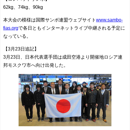
62kg、74kg、90kg
本大会の模様は国際サンボ連盟ウェブサイト
www.sambo-
fias.org
で各日ともインターネットライブ中継される予定に
なっている。
【3月23日追記】
3月23日、日本代表選手団は成田空港より開催地ロシア連
邦モスクワ市へ向け出発した。