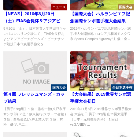
ニュース
国際大会
【NEWS】2016年8月20日
【国際大会】ハルランピエフ記
（土）FIAS会長杯＆アジアビー
念国際サンボ選手権大会結果
チゲームズ・ビーチサンボ競技
8月20日（土）、日本体育大学世田谷キャ
2013年ハルランピエフ記念国際サンボ選
ンパスレスリング場にて、FIAS会長杯お
手権大会開催地：ロシア共和国モスクワ
日本代表強化練習会報告
よびアジアビーチゲームズ・ビーチサン
市 Sports Complex “Igrovoy”主 催：全ロ...
ボ競技日本代表選手強化を...
国内大会
全日本選手権
第４回 フレッシュマンズ・カッ
【大会結果】2019世界サンボ選
プ結果
手権大会初日
【男子57kg級】１位：藤谷一徳(八戸市庁
2019年11月8日 2019世界サンボ選手権大
サンボ部) ２位：伊東祐行(スポーツ会館 )
会 大会初日 男子52kg級 山本晃太選手
３位：白鳥優也(八戸工業大学)３位：村
（日本・元町整形外科） １回戦
松 健(八戸工...
vsGANIEV ...