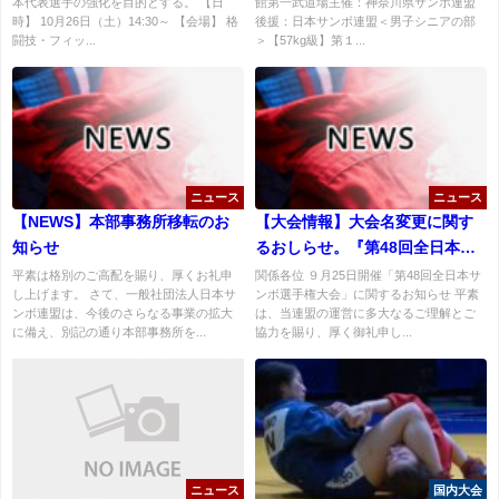
本代表選手の強化を目的とする。 【日
館第一武道場主催：神奈川県サンボ連盟
時】 10月26日（土）14:30～ 【会場】 格
後援：日本サンボ連盟＜男子シニアの部
闘技・フィッ...
＞【57kg級】第１...
ニュース
ニュース
【NEWS】本部事務所移転のお
【大会情報】大会名変更に関す
知らせ
るおしらせ。『第48回全日本サ
ンボ選手権大会』に変更しま
平素は格別のご高配を賜り、厚くお礼申
関係各位 ９月25日開催「第48回全日本サ
し上げます。 さて、一般社団法人日本サ
ンボ選手権大会」に関するお知らせ 平素
す。（9月25日開催予定）
ンボ連盟は、今後のさらなる事業の拡大
は、当連盟の運営に多大なるご理解とご
に備え、別記の通り本部事務所を...
協力を賜り、厚く御礼申し...
ニュース
国内大会