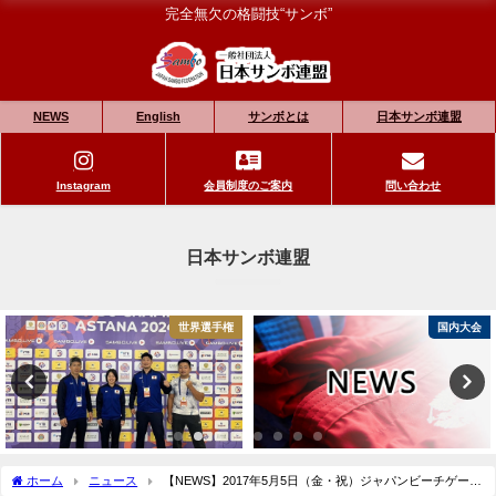
完全無欠の格闘技“サンボ”
NEWS
English
サンボとは
日本サンボ連盟
Instagram
会員制度のご案内
問い合わせ
日本サンボ連盟
世界選手権
国内大会
ホーム
ニュース
【NEWS】2017年5月5日（金・祝）ジャパンビーチゲーム