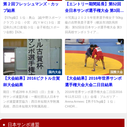
第２回フレッシュマンズ・カッ
【エントリー期間延長】第52回
プ結果
全日本サンボ選手権大会 第3回高
校サンボトライアル大会
【57kg級】１位：奥山 誠(中野スポーツ
※写真は２０２５年世界選手権女子⁻50kg
クラブ) ２位：小宮 武(ＹＭＣ)３位：渡
級の吉野美貴子選手（横浜市消防局所
辺和久(木口道場)３位：金子裕也(スポー
属） 第52回全日本サンボ選手権大会 第3
ツ会館)【62k...
回高校サンボトライア...
国内大会
国際大会
【大会結果】2016ビクトル古賀
【大会結果】2016年世界サンボ
杯大会結果
選手権大会大会二日目結果
期日：平成28年８月28日（日）主催：九
2016年世界サンボ選手権大会二日目2016
州サンボ連盟共催：一般社団法人日本サ
年11月12日（土）会場：ブルガリア・
ンボ連盟運営協力：西日本短期大学附属
Arena Armeec【男子57kg級】１位；
高校、西日本短期大学附属高校...
CHIDR...
日本サンボ連盟