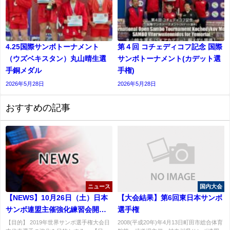
4.25国際サンボトーナメント
第４回 コチェディコフ記念 国際
（ウズベキスタン）丸山晴生選
サンボトーナメント(カデット選
手銅メダル
⼿権)
2026年5月28日
2026年5月28日
おすすめの記事
ニュース
国内大会
【NEWS】10月26日（土）日本
【大会結果】第6回東日本サンボ
サンボ連盟主催強化練習会開催
選手権
のお知らせ
【目的】 2019年世界サンボ選手権大会日
2008(平成20年)年4月13日町田市総合体育