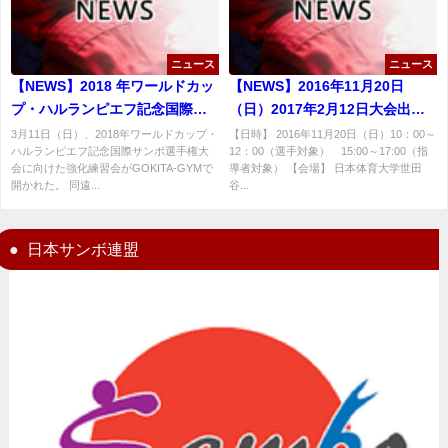
ニュース
ニュース
【NEWS】2018 年ワールドカッ
【NEWS】2016年11月20日
プ・ハルランピエフ記念国際サ
（日）2017年2月12日大会出場
ンボ選手権大会日本代表選手団
予定者・指導者対象サンボ技術
3月11日（日）、2018年ワールドカップ・
【日時】 2016年11月20日（日）10：00～
ハルランピエフ記念国際サンボ選手権大
12：00（選手対象） 15:00～17:00（指
強化練習会報告
講習会開催【特別講師：国際サ
会に向けた強化練習会がGOKITA-GYMで
導者対象） 【会場】 日本体育大学世田
ンボ連盟スポーツディレクター
開かれた。 同遠...
谷...
ドミトリー・マキシモフ氏】
【日程変更有り】
日本サンボ連盟