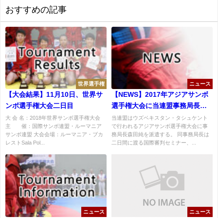
おすすめの記事
世界選手権
ニュース
【大会結果】11月10日、世界サ
【NEWS】2017年アジアサンボ
ンボ選手権大会二日目
選手権大会に当連盟事務局長を
派遣
大 会 名：2018年世界サンボ選手権大会
当連盟はウズベキスタン・タシュケント
主 催：国際サンボ連盟・ルーマニア
で行われるアジアサンボ選手権大会に事
サンボ連盟 大会会場：ルーマニア・ブカ
務局長森田純を派遣する。 同事務局長は
レストSala Pol...
二日間に渡る国際審判セミナー、...
ニュース
ニュース