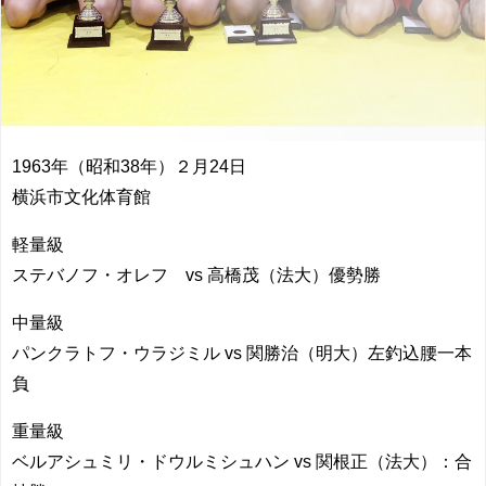
1963年（昭和38年）２月24日
横浜市文化体育館
軽量級
ステバノフ・オレフ vs 高橋茂（法大）優勢勝
中量級
パンクラトフ・ウラジミル vs 関勝治（明大）左釣込腰一本
負
重量級
ベルアシュミリ・ドウルミシュハン vs 関根正（法大）：合