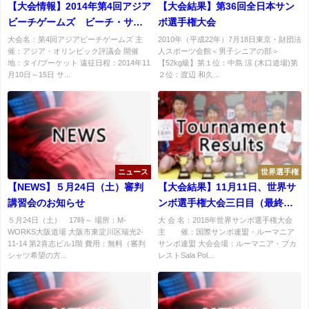
【大会情報】2014年第4回アジア
【大会結果】第36回全日本サン
ビーチゲームズ ビーチ・サン
ボ選手権大会
ボ日本代表選手団
大会名：第4回アジアビーチゲームズ 主
2010年（平成22年）7月18日東京・財団法
催：アジア・オリンピック評議会 開催
人スポーツ会館＜男子シニアの部＞
地：タイ/プーケット 遠征日程：2014年11
【52kg級】第１位：中島 涼 (木口道場)第
月10日～15日 サ...
２位：渡辺 和久...
ニュース
世界選手権
【NEWS】５月24日（土）審判
【大会結果】11月11日、世界サ
講習会のお知らせ
ンボ選手権大会三日目（最終
日）
５月24日（土） 17時～ 場所：M-
大 会 名：2018年世界サンボ選手権大会
WORKS大阪道場 大阪市東淀川区瑞光2-
主 催：国際サンボ連盟・ルーマニア
11-14 第2喜志ビル1階 費用：無料（審判
サンボ連盟 大会会場：ルーマニア・ブカ
シャツ希望の方...
レストSala Pol...