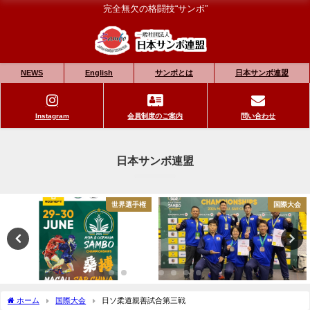
完全無欠の格闘技“サンボ”
NEWS
English
サンボとは
日本サンボ連盟
Instagram
会員制度のご案内
問い合わせ
日本サンボ連盟
世界選手権
国際大会
ホーム
国際大会
日ソ柔道親善試合第三戦