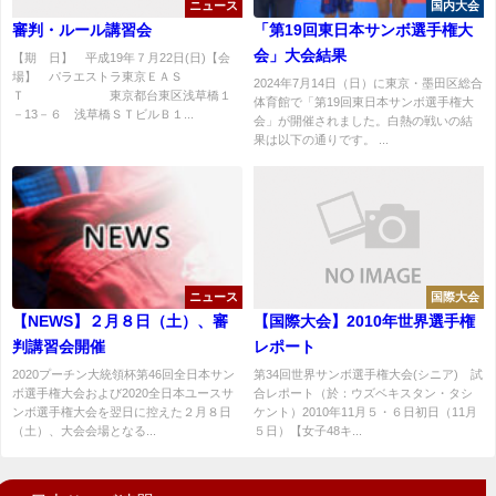
ニュース
国内大会
審判・ルール講習会
「第19回東日本サンボ選手権大
会」大会結果
【期 日】 平成19年７月22日(日)【会
場】 パラエストラ東京ＥＡＳ
2024年7月14日（日）に東京・墨田区総合
Ｔ 東京都台東区浅草橋１
体育館で「第19回東日本サンボ選手権大
－13－６ 浅草橋ＳＴビルＢ１...
会」が開催されました。白熱の戦いの結
果は以下の通りです。 ...
ニュース
国際大会
【NEWS】２月８日（土）、審
【国際大会】2010年世界選手権
判講習会開催
レポート
2020プーチン大統領杯第46回全日本サン
第34回世界サンボ選手権大会(シニア) 試
ボ選手権大会および2020全日本ユースサ
合レポート（於：ウズベキスタン・タシ
ンボ選手権大会を翌日に控えた２月８日
ケント）2010年11月５・６日初日（11月
（土）、大会会場となる...
５日）【女子48キ...