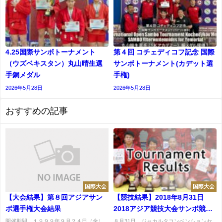
4.25国際サンボトーナメント
第４回 コチェディコフ記念 国際
（ウズベキスタン）丸山晴生選
サンボトーナメント(カデット選
手銅メダル
⼿権)
2026年5月28日
2026年5月28日
おすすめの記事
国際大会
国際大会
【大会結果】第８回アジアサン
【競技結果】2018年8月31日
ボ選手権大会結果
2018アジア競技大会サンボ競技:
競技初日
開催期間 １９９９年９月２４日（金）
８月31日、ジャカルタコンベンションセ