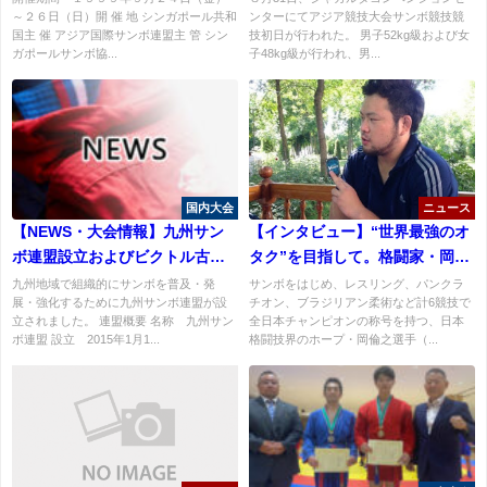
～２６日（日）開 催 地 シンガポール共和
ンターにてアジア競技大会サンボ競技競
国主 催 アジア国際サンボ連盟主 管 シン
技初日が行われた。 男子52kg級および女
ガポールサンボ協...
子48kg級が行われ、男...
国内大会
ニュース
【NEWS・大会情報】九州サン
【インタビュー】“世界最強のオ
ボ連盟設立およびビクトル古賀
タク”を目指して。格闘家・岡倫
杯サンボ選手権大会開催のお知
之がアジアサンボ選手権大会へ
九州地域で組織的にサンボを普及・発
サンボをはじめ、レスリング、パンクラ
展・強化するために九州サンボ連盟が設
チオン、ブラジリアン柔術など計6競技で
らせ
の意気込みを語る！「世界の舞
立されました。 連盟概要 名称 九州サン
全日本チャンピオンの称号を持つ、日本
台に繋げていきたい」
ボ連盟 設立 2015年1月1...
格闘技界のホープ・岡倫之選手（...