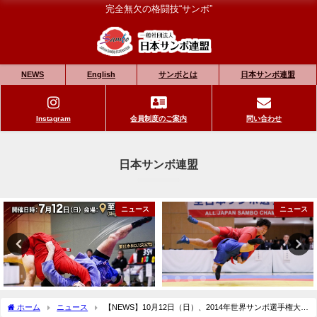
完全無欠の格闘技“サンボ”
NEWS
English
サンボとは
日本サンボ連盟
Instagram
会員制度のご案内
問い合わせ
日本サンボ連盟
ニュース
ニュース
ホーム
ニュース
【NEWS】10月12日（日）、2014年世界サンボ選手権大