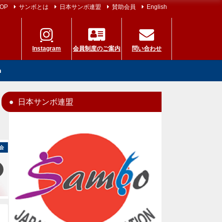
OP
サンボとは
日本サンボ連盟
賛助会員
English
Instagram
会員制度のご案内
問い合わせ
h
日本サンボ連盟
会
国内大会
国際大会