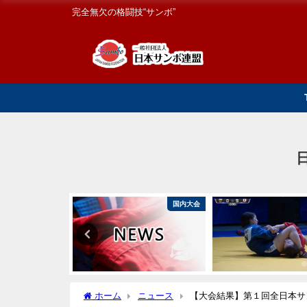
完全無欠の格闘技“サンボ”
国際大会
国内大会
ホーム
ニュース
【大会結果】第１回全日本サ