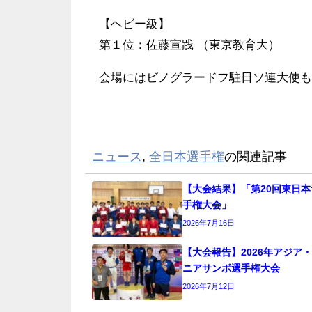
【ヘビー級】
第１位：佐藤宣践 （東京教育大）
会場にはビノグラードフ駐日ソ連大使も
ニュース
,
全日本選手権
の関連記事
【大会結果】「第20回東日
手権大会」
2026年7月16日
【大会報告】2026年アジア
ニアサンボ選手権大会
2026年7月12日