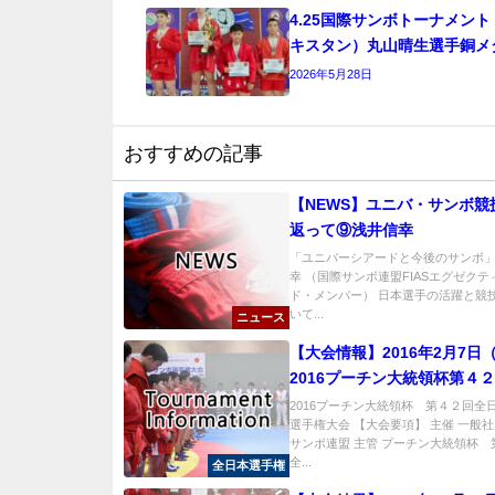
4.25国際サンボトーナメン
キスタン）丸山晴生選手銅メ
2026年5月28日
おすすめの記事
【NEWS】ユニバ・サンボ競
返って⑨浅井信幸
「ユニバーシアードと今後のサンボ」
幸 （国際サンボ連盟FIASエグゼク
ド・メンバー） 日本選手の活躍と競
いて...
ニュース
【大会情報】2016年2月7日
2016プーチン大統領杯第４
本サンボ選手権大会大会要項
2016プーチン大統領杯 第４２回全
選手権大会 【大会要項】 主催 一般
【申込み締め切り2016年1月
サンボ連盟 主管 プーチン大統領杯 
着】
全...
全日本選手権