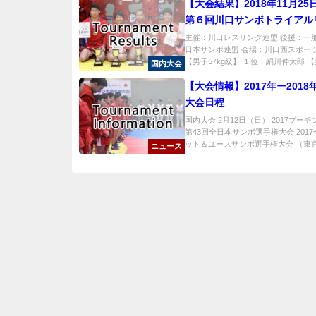
【大会結果】2018年11月25
第６回川口サンボトライアル
果
主催：川口レスリング連盟 後援：一
日本サンボ連盟 会場：川口西スポー
【男子57kg級】 １位：絹川伸太郎 【男子
国内大会
【大会情報】2017年ー2018
大会日程
国内大会 2月12日（日） 2017プー
第43回全日本サンボ選手権大会 201
ット＆ユースサンボ選手権大会 （東京・
ニュース
TOP
サンボとは
日本サンボ連盟
賛助会員
English