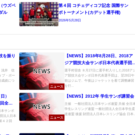
ト（ウズベ
第４回 コチェディコフ記念 国際サン
ダル
ボトーナメント(カデット選⼿権)
2026年5月28日
技を振り
【NEWS】2018年8月28日、2018ア
ジア競技大会サンボ日本代表選手団
在２日目：調整練習開始
 浅井 信
選手村宿舎 ８月27日に選手村入りした2018ア
ティブ・ボー
ア競技大会サンボ日本代表選手団は、翌28日午
技成績につ
前はジムで、午後はジャケットを着て調整練習
を行...
ニュース
（日）
【NEWS】2012年 学生サンボ講習会
２回全日
主催 一般社団法人日本サンボ連盟 共催 全日
学生レスリング連盟 一般社団法人全日本学生柔
＆申込書
日本サンボ
道連盟 後援 財団法人日本レスリング協会 日本..
社団法人日本
12日必
ニュース
第４２回