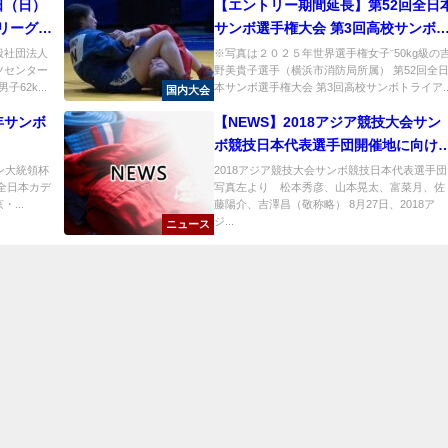
日（日）
【エントリー期間延長】第52回全日
リーグ結
サンボ選手権大会 第3回高校サンボ
ライアル大会
般社団法人
※写真は２０２５年世界選手権女子⁻50kg級の
ツセンター
野美貴子選手（横浜市消防局所属） 第52回全
62k...
本サンボ選手権大会 第3回高校サンボトライア..
国内大会
年サンボ
【NEWS】2018アジア競技大会サン
ボ競技日本代表選手団開催地に向け
発
チン大統領杯
2018アジア競技大会サンボ競技日本代表選手団
7全日本カデ
写真左より 松本秀彦、山本晃太、富菜月、佐
...
藤陽介、吉澤昌（敬称略） 8月27日、2018ア
ジ...
ニュース
日本サン