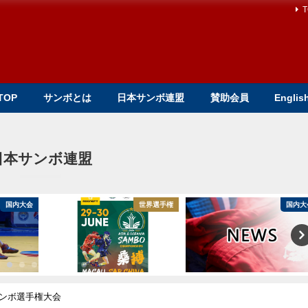
T
TOP
サンボとは
日本サンボ連盟
賛助会員
Englis
日本サンボ連盟
国内大会
世界選手権
国内大
ンボ選手権大会