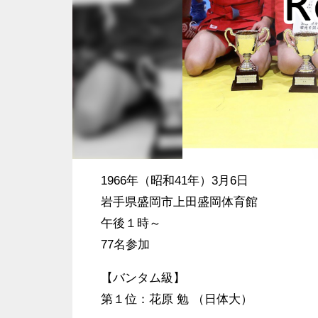
1966年（昭和41年）3月6日
岩手県盛岡市上田盛岡体育館
午後１時～
77名参加
【バンタム級】
第１位：花原 勉 （日体大）