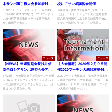
本サンボ選手権大会参加者対象
校にてサンボ講習会開催
練習会報告
１月26日（土）・27日（日）、東京都町
当連盟普及委員長安藤喜友が2月16日
田市のGOKITA GYMにて「2019プーチン
（土）、17日（日）と二日間に渡り熊本
大統領杯第45回全日本サンボ選手権大
県八代市興国町にある秀岳館高等学校に
会」出場予定者向...
てサンボ講習を行った。主な講習...
ニュース
ニュース
【NEWS】当連盟副会長浅井信
【大会情報】2020年２月９日開
幸全ロシアサンボ連盟会長アド
催2020プーチン大統領杯第46回
バイザー・サンボ70ゼネラルデ
全日本サンボ選手権大会大会要
3月28日、当連盟副会長で国際サンボ連盟
2020プーチン大統領杯 第46回全日本サ
（FIAS）エグゼブティブコミティメンバ
ンボ選手権大会 【大会要項】 主催 一般
レクター顧問就任
項
ーの浅井信幸がロシアより帰国した。 浅
社団法人 日本サンボ連盟 主管 プーチ
井はロシア滞在中、FI...
ン大統領杯全日本サン...