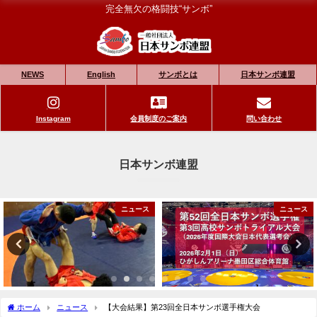
完全無欠の格闘技“サンボ”
NEWS
English
サンボとは
日本サンボ連盟
Instagram
会員制度のご案内
問い合わせ
日本サンボ連盟
ニュース
ニュース
ホーム
ニュース
【大会結果】第23回全日本サンボ選手権大会