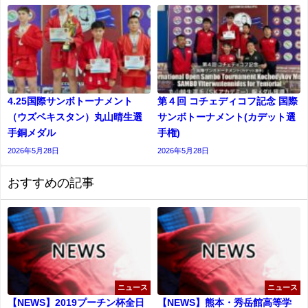
4.25国際サンボトーナメント
第４回 コチェディコフ記念 国際
（ウズベキスタン）丸山晴生選
サンボトーナメント(カデット選
手銅メダル
⼿権)
2026年5月28日
2026年5月28日
おすすめの記事
ニュース
ニュース
【NEWS】2019プーチン杯全日
【NEWS】熊本・秀岳館高等学