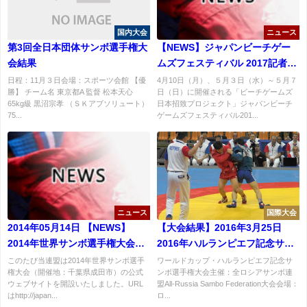
国内大会
ニュース
第3回全日本団体サンボ選手権大
【NEWS】ジャパンビーチゲー
会結果
ムズフェスティバル 2017記者発
表会
日程：11月３日会場：スポーツ会館 【優
4月10日（月）、５月３日（水）～５月７
勝】 チーム名 東京都A 監督 松本天心
日（日）に開催される「ビーチゲームズ
65kg級 黒沼宗孝 （ＳＫアブソリュート）
日本招致プロジェクト」ジャパンビーチ
75...
ゲームズフェスティバル201...
ニュース
国際大会
2014年05月14日 【NEWS】
【大会結果】2016年3月25日
2014年世界サンボ選手権大会公
2016年ハルランピエフ記念サン
式ウェブサイト開設のお知らせ
ボ選手権大会初日結果：男子
このたび当連盟は2014年世界サンボ選手
ワールドカップ・ハルランピエフ記念サ
権大会（開催地：千葉県成田市）の公式
ンボ選手権大会主催：全ロシアサンボ連
57kg級中村幸人選手銅メダル獲
ウェブサイトを開設いたしました。URL
盟All-Russia Sambo Federation大会会場：
得！
はhttp://japan...
ロ...