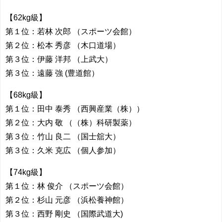
【62kg級】
第１位：若林 次郎 （スポーツ会館）
第２位：松本 秀彦 （木口道場）
第３位：伊藤 洋邦 （上武大）
第３位：遠藤 強 (豊道館）
【68kg級】
第１位：田中 泰秀 （西興産業（株））
第２位：大内 敬 （（株）科研製薬）
第３位：竹山 良二 （国士舘大）
第３位：久米 克広 （個人参加）
【74kg級】
第１位：林 俊介 （スポーツ会館）
第２位：杉山 元彦 （浜松養神館）
第３位：西野 剛史 （国際武道大)