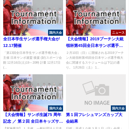
国内大会
ニュース
全日本学生サンボ選手権大会が
【大会情報】2019プーチン大統
12.17開催
領杯第45回全日本サンボ選手権
大会関連スケジュール
「第13回全日本学生サンボ選手権大会」
２月10日（日）に開催される2019プーチ
主催 日本サンボ連盟 後援 (財)スポーツ会
ン大統領杯第45回全日本サンボ選手権大
館 12月16日(土)19～20時 計量 12月17日
会に関連するスケジュールは下記の通
(...
り。 1月26日（土） 1...
国内大会
国内大会
【大会情報】サンボ生誕75 周年
第１回フレシュマンズカップ大
記念 ／ 第２回 全日本キッズサン
会結果
ボ選手権大会要項・申込書
【実施要項】 １.主催 一般社団法人日本
日程：平成１０年３月１日（日）会場：