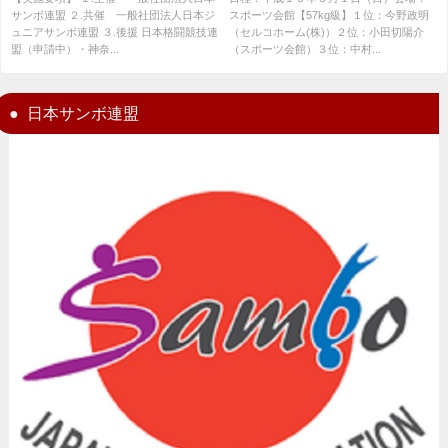
サンボ連盟 ２.共催 一般社団法人日本ジ
スポーツ会館【57kg級】１位：今野政明
ュニアサンボ連盟 ３.後援 日本格闘競技連
（セルコホーム(株)）２位：小田切陽介
盟（申請中）・神奈...
（スポーツ会館）３位：中村...
日本サンボ連盟