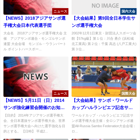
ニュース
国内大会
【NEWS】2018アジアサンボ選
【大会結果】第9回全日本学生サ
手権大会日本代表選手団
ンボ選手権大会
大会名 2018アジアサンボ選手権大会 主
2002年12月1日東京・財団法人スポーツ会
催 アジアサンボ連合・モンゴルサンボ
館【57kg級】第１位：川合 勇介 (浜松城
連盟 大会会場 モンゴル・ウランバート
北工業高) 第２位：千葉 高志 (八戸工業大)
ル ボイントハースポー...
第３位...
ニュース
国際大会
【NEWS】5月11日（日）2014
【大会結果】サンボ・ワールド
サンボ強化練習会開催のお知ら
カップハルランピエフ記念サン
せ
ボ選手権大会初日結果
【目的】 2014年アジアサンボ選手権大
ワールドカップ・ハルランピエフ記念サ
会、全日本選抜サンボ選手権大会、世界
ンボ選手権大会主催：全ロシアサンボ連
サンボ選手権大会へ向けた選手強化を目
盟All-Russia Sambo Federation大会会場：
的とする。 【日時】 平成2...
ロ...