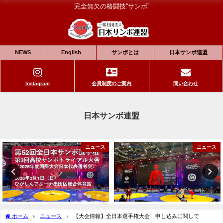
完全無欠の格闘技“サンボ”
NEWS
English
サンボとは
日本サンボ連盟
Instagram
会員制度のご案内
問い合わせ
日本サンボ連盟
ニュース
ニュース
ホーム
ニュース
【大会情報】全日本選手権大会 申し込みに関して