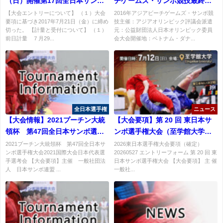
（日）開催第17回全日本サンボ
チゲームズ・サンボ競技最終日
団体選手権大会&第15回東日本サ
結果：女子+72kg級 村瀬晴香選
【大会エントリーについて】 （１）大会
2016年アジアビーチゲームズ・サンボ競
要項に基づき2017年7月21日（金）に締め
技主催：アジアオリンピック評議会派遣
ンボ選手権大会諸注意
手銀メダル獲得！
切った。 【計量と受付について】 （１）
元：公益財団法人日本オリンピック委員
前日計量 ７月29...
会大会開催地：ベトナム・ダナ...
全日本選手権
ニュース
【大会情報】2021プーチン大統
【大会要項】第 20 回 東日本サ
領杯 第47回全日本サンボ選手
ンボ選手権大会（至学館大学会
権大会要項
場）
2021プーチン大統領杯 第47回全日本サ
2026東日本選手権大会要項（確定）
ンボ選手権大会2021国際大会日本代表選
20260527 エントリーフォーム 第 20 回 東
手選考会 【大会要項】主催 一般社団法
日本サンボ選手権大会 【大会要項】 主 催
人 日本サンボ連盟 ...
一般社...