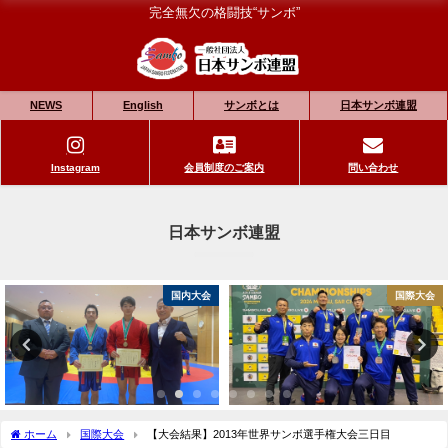
完全無欠の格闘技“サンボ”
NEWS
English
サンボとは
日本サンボ連盟
Instagram
会員制度のご案内
問い合わせ
日本サンボ連盟
国内大会
国際大会
ホーム
国際大会
【大会結果】2013年世界サンボ選手権大会三日目