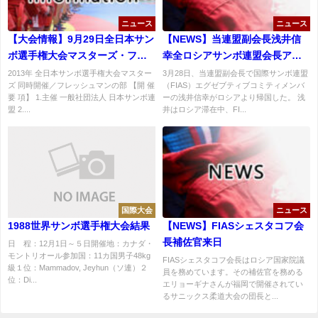
ニュース
ニュース
【大会情報】9月29日全日本サン
【NEWS】当連盟副会長浅井信
ボ選手権大会マスターズ・フレ
幸全ロシアサンボ連盟会長アド
ッシュマンの部要項・申込書
バイザー・サンボ70ゼネラルデ
2013年 全日本サンボ選手権大会マスター
3月28日、当連盟副会長で国際サンボ連盟
ズ 同時開催／フレッシュマンの部 【開 催
（FIAS）エグゼブティブコミティメンバ
レクター顧問就任
要 項】 1.主催 一般社団法人 日本サンボ連
ーの浅井信幸がロシアより帰国した。 浅
盟 2....
井はロシア滞在中、FI...
国際大会
ニュース
1988世界サンボ選手権大会結果
【NEWS】FIASシェスタコフ会
長補佐官来日
日 程：12月1日～５日開催地：カナダ・
モントリオール参加国：11カ国男子48kg
FIASシェスタコフ会長はロシア国家院議
級１位：Mammadov, Jeyhun（ソ連）２
員を務めています。その補佐官を務める
位：Di...
エリョーギナさんが福岡で開催されてい
るサニックス柔道大会の団長と...