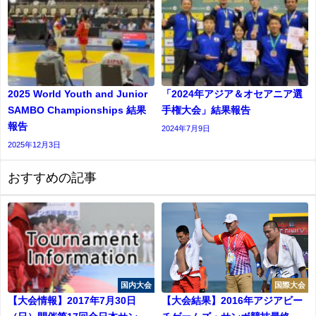
2025 World Youth and Junior
「2024年アジア＆オセアニア選
SAMBO Championships 結果
手権大会」結果報告
報告
2024年7月9日
2025年12月3日
おすすめの記事
国内大会
国際大会
【大会情報】2017年7月30日
【大会結果】2016年アジアビー