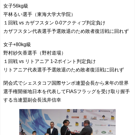
女子56kg級
平林るい選手（東海大学大学院）
１回戦 vs カザフスタン 0-0アクティブ判定負け
カザフスタン代表選手予選敗退のため敗者復活戦に回れず
女子+80kg級
野村紗矢香選手（野村道場）
１回戦 vs リトアニア 1-2ポイント判定負け
リトアニア代表選手予選敗退のため敗者復活戦に回れず
閉会式でシェスタコフ国際サンボ連盟会長から来年の世界
選手権開催地日本を代表してFIASフラッグを受け取り握手
する当連盟副会長浅井信幸