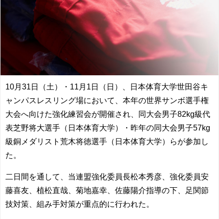
10月31日（土）・11月1日（日）、日本体育大学世田谷キ
ャンパスレスリング場において、本年の世界サンボ選手権
大会へ向けた強化練習会が開催され、同大会男子82kg級代
表芝野将大選手（日本体育大学）・昨年の同大会男子57kg
級銅メダリスト荒木将徳選手（日本体育大学）らが参加し
た。
二日間を通して、当連盟強化委員長松本秀彦、強化委員安
藤喜友、植松直哉、菊地嘉幸、佐藤陽介指導の下、足関節
技対策、組み手対策が重点的に行われた。