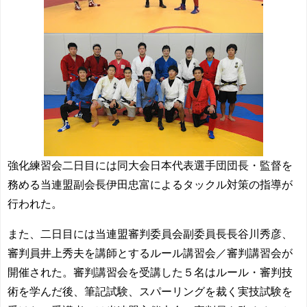
強化練習会二日目には同大会日本代表選手団団長・監督を
務める当連盟副会長伊田忠富によるタックル対策の指導が
行われた。
また、二日目には当連盟審判委員会副委員長長谷川秀彦、
審判員井上秀夫を講師とするルール講習会／審判講習会が
開催された。審判講習会を受講した５名はルール・審判技
術を学んだ後、筆記試験、スパーリングを裁く実技試験を