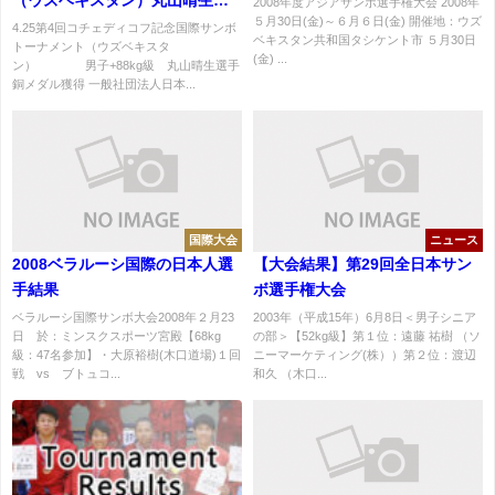
2008年度アジアサンボ選手権大会 2008年
５月30日(金)～６月６日(金) 開催地：ウズ
手銅メダル
4.25第4回コチェディコフ記念国際サンボ
ベキスタン共和国タシケント市 ５月30日
トーナメント（ウズベキスタ
(金) ...
ン） 男子+88kg級 丸山晴生選手
銅メダル獲得 一般社団法人日本...
国際大会
ニュース
2008ベラルーシ国際の日本人選
【大会結果】第29回全日本サン
手結果
ボ選手権大会
ベラルーシ国際サンボ大会2008年２月23
2003年（平成15年）6月8日＜男子シニア
日 於：ミンスクスポーツ宮殿【68kg
の部＞【52kg級】第１位：遠藤 祐樹 （ソ
級：47名参加】・大原裕樹(木口道場)１回
ニーマーケティング(株））第２位：渡辺
戦 vs ブトュコ...
和久 （木口...