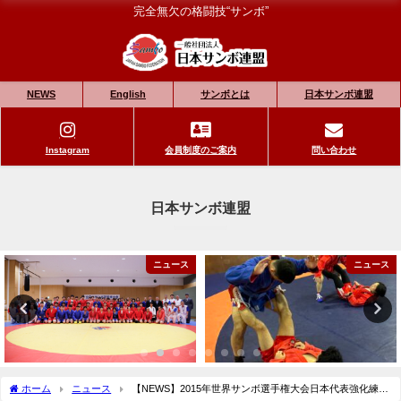
完全無欠の格闘技“サンボ”
NEWS
English
サンボとは
日本サンボ連盟
Instagram
会員制度のご案内
問い合わせ
日本サンボ連盟
ニュース
ニュース
ホーム
ニュース
【NEWS】2015年世界サンボ選手権大会日本代表強化練習