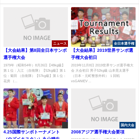
ニュース
全日本選手権
【大会結果】第8回全日本サンボ
【大会結果】2019世界サンボ選
選手権大会
手権大会初日
1979年（昭和54年）8月26日【48kg級】
2019年11月8日 2019世界サンボ選手権大
第１位：入江 （自衛隊）【52kg級】第１
会 大会初日 男子52kg級 山本晃太選手
位：菊田 （自衛隊）【57kg級】第１位：
（日本・元町整形外科） １回戦
花房 （...
vsGANIEV ...
国内大会
4.25国際サンボトーナメント
2008アジア選手権大会要項
（ウズベキスタン）丸山晴生選