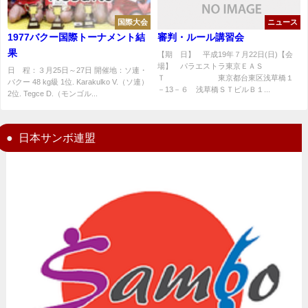
国際大会
ニュース
1977バクー国際トーナメント結
審判・ルール講習会
果
【期 日】 平成19年７月22日(日)【会
場】 パラエストラ東京ＥＡＳ
日 程：３月25日～27日 開催地：ソ連・
Ｔ 東京都台東区浅草橋１
バクー 48 kg級 1位. Karakulko V.（ソ連）
－13－６ 浅草橋ＳＴビルＢ１...
2位. Tegce D.（モンゴル...
日本サンボ連盟