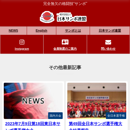
完全無欠の格闘技“サンボ”
NEWS
English
サンボとは
日本サンボ連盟
Instagram
会員制度のご案内
問い合わせ
その他最新記事
国内大会
全日本選手権
2023年7月9日第18回東日本サ
第49回全日本サンボ選手権大