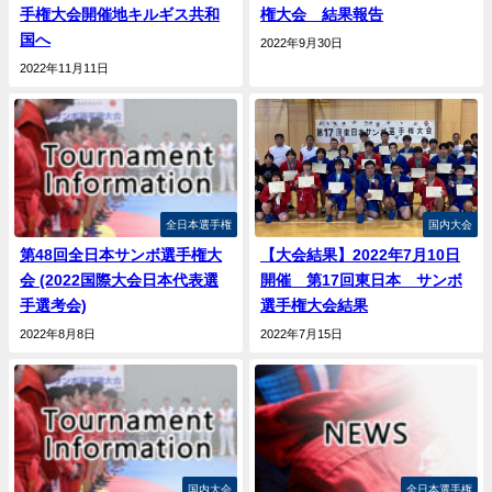
手権大会開催地キルギス共和
権大会 結果報告
国へ
2022年9月30日
2022年11月11日
全日本選手権
国内大会
第48回全日本サンボ選手権大
【大会結果】2022年7月10日
会 (2022国際大会日本代表選
開催 第17回東日本 サンボ
手選考会)
選手権大会結果
2022年8月8日
2022年7月15日
国内大会
全日本選手権