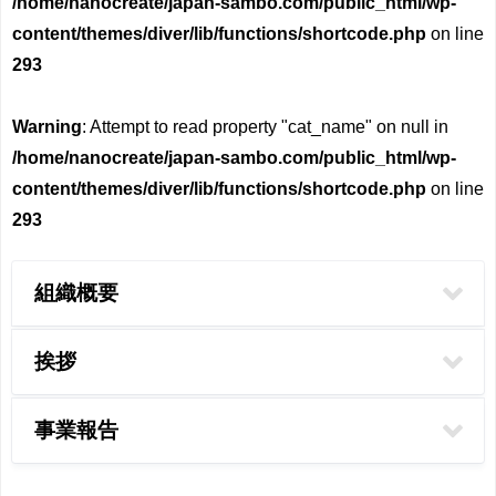
/home/nanocreate/japan-sambo.com/public_html/wp-
content/themes/diver/lib/functions/shortcode.php
on line
293
Warning
: Attempt to read property "cat_name" on null in
/home/nanocreate/japan-sambo.com/public_html/wp-
content/themes/diver/lib/functions/shortcode.php
on line
293
組織概要
挨拶
事業報告