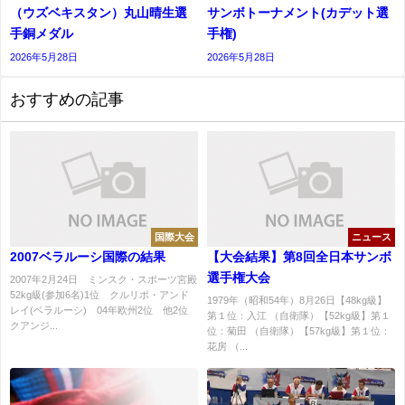
（ウズベキスタン）丸山晴生選
サンボトーナメント(カデット選
手銅メダル
⼿権)
2026年5月28日
2026年5月28日
おすすめの記事
国際大会
ニュース
2007ベラルーシ国際の結果
【大会結果】第8回全日本サンボ
選手権大会
2007年2月24日 ミンスク・スポーツ宮殿
52kg級(参加6名)1位 クルリポ・アンド
1979年（昭和54年）8月26日【48kg級】
レイ(ベラルーシ) 04年欧州2位 他2位
第１位：入江 （自衛隊）【52kg級】第１
クアンジ...
位：菊田 （自衛隊）【57kg級】第１位：
花房 （...