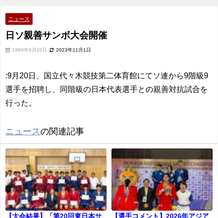
ニュース
日ソ親善サンボ大会開催
1989年9月20日
2023年11月1日
:9月20日、国立代々木競技第二体育館にてソ連から9階級9
選手を招聘し、同階級の日本代表選手との親善対抗試合を
行った。
ニュース
の関連記事
【大会結果】「第20回東日本サ
【選手コメント】2026年アジア