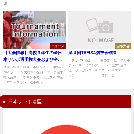
15 ...
ニュース
国際大会
【大会情報】高校３年生の全日
第４回TAFISA競技会結果
本サンボ選手権大会および全日
【男子62kg級】 9名参加１位 フリボ
フ・イリヤ（ロシア） 07年世界1位２
本ユースサンボ選手権大会のダ
高校３年生に限り、本年２月９日開催の
位 ボレガレス・ルコス（ベネズエ
2020プーチン大統領杯全日本サンボ選手
ブルエントリーについて
ラ） ３位 ム...
権大会スポーツサンボの部および2020全
日本ユースサンボ選手権大...
日本サンボ連盟