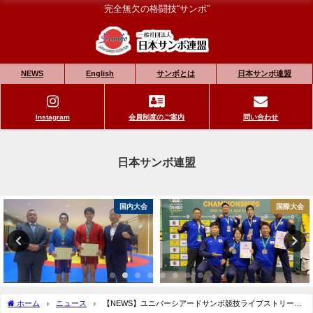
完全無欠の格闘技“サンボ”
NEWS
English
サンボとは
日本サンボ連盟
Instagram
会員制度のご案内
問い合わせ
日本サンボ連盟
国内大会
国際大会
ホーム
ニュース
【NEWS】ユニバーシアードサンボ競技ライブストリーミ