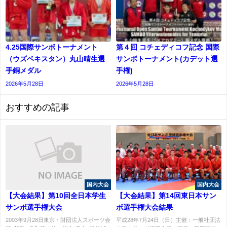
4.25国際サンボトーナメント
第４回 コチェディコフ記念 国際
（ウズベキスタン）丸山晴生選
サンボトーナメント(カデット選
手銅メダル
⼿権)
2026年5月28日
2026年5月28日
おすすめの記事
国内大会
国内大会
【大会結果】第10回全日本学生
【大会結果】第14回東日本サン
サンボ選手権大会
ボ選手権大会結果
2003年9月28日東京・財団法人スポーツ会
平成28年7月24日（日）主催：一般社団法