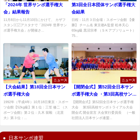
「2024年 世界サンボ選手権大
第3回全日本団体サンボ選手権大
会」結果報告
会結果
11月8日から11月10日にかけて、 カザフ
日程：11月３日会場：スポーツ会館 【優
スタン🇰🇿アスタナで「2024年 世界サン
勝】 チーム名 東京都A 監督 松本天心
ボ選手権大会」が開催さ...
65kg級 黒沼宗孝 （ＳＫアブソリュート）
75...
ニュース
ニュース
【大会結果】第18回全日本サン
【開閉会式】第52回全日本サン
ボ選手権大会
ボ選手権大会 ・第3回高校サンボ
トライアル大会
1992年（平成4年）10月18日東京・スポー
【開閉会式】第52回全日本サンボ選手権
ツ会館【52kg級】第１位：三笠 修二 （ス
大会 第3回高校サンボトライアル大会
ポーツ会館）第２位：久木 留毅 （北里
開会式 開会宣言 大会実行委員長 （一般
大）第３位：...
社団法人日本サンボ連盟...
日本サンボ連盟