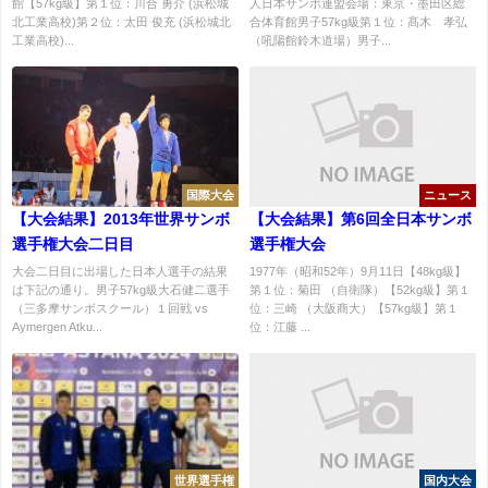
館【57kg級】第１位：川合 勇介 (浜松城
人日本サンボ連盟会場：東京・墨田区総
北工業高校)第２位：太田 俊充 (浜松城北
合体育館男子57kg級第１位：髙木 孝弘
工業高校)...
（吼陽館鈴木道場）男子...
国際大会
ニュース
【大会結果】2013年世界サンボ
【大会結果】第6回全日本サンボ
選手権大会二日目
選手権大会
大会二日目に出場した日本人選手の結果
1977年（昭和52年）9月11日【48kg級】
は下記の通り。男子57kg級大石健二選手
第１位：菊田 （自衛隊）【52kg級】第１
（三多摩サンボスクール）１回戦 vs
位：三崎 （大阪商大）【57kg級】第１
Aymergen Atku...
位：江藤 ...
世界選手権
国内大会