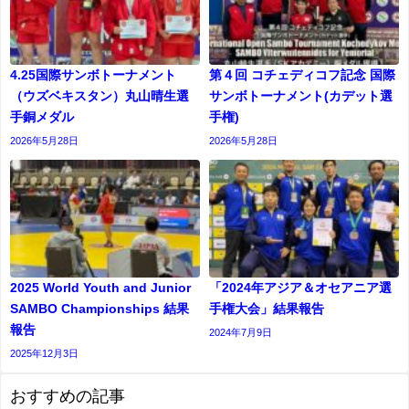
4.25国際サンボトーナメント
第４回 コチェディコフ記念 国際
（ウズベキスタン）丸山晴生選
サンボトーナメント(カデット選
手銅メダル
⼿権)
2026年5月28日
2026年5月28日
2025 World Youth and Junior
「2024年アジア＆オセアニア選
SAMBO Championships 結果
手権大会」結果報告
報告
2024年7月9日
2025年12月3日
おすすめの記事