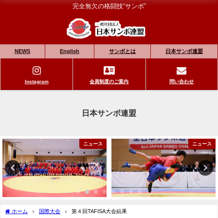
完全無欠の格闘技“サンボ”
NEWS
English
サンボとは
日本サンボ連盟
Instagram
会員制度のご案内
問い合わせ
日本サンボ連盟
ニュース
ニュース
ホーム
国際大会
第４回TAFISA大会結果