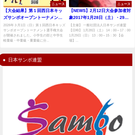
ニュース
ニュース
【大会結果】第１回西日本キッ
【NEWS】2月12日大会参加者対
ズサンボオープントーナメント
象2017年1月28日（土）・29日
選手権大会
（日）サンボ講習会の御案内
2026年３月1日（日）第１回西日本キッズ
【主催】 一般社団法人日本サンボ連盟
サンボオープントーナメント選手権大会
【日時】 1月28日（土） 14：00～17：00
が開催されました。小学生の部と中学生
1月29日（日） 13：00～15：30 【会
軽量級・中量級・重量級に分...
場】...
日本サンボ連盟