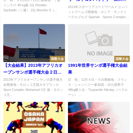
ミンスク 48 kg級 1位 Khodiev
ンボ競技大会結果
2013年スポーツアコードワールドコンバ
Sayfutdin（ソ連） 2位 Monnhu S（...
ットゲームズ開催地：ロシア・サンクト
ペテルブルグ Spartak - Sports Complex ...
国際大会
国際大会
【大会結果】2013年アフリカオ
1991年世界サンボ選手権大会結
ープンサンボ選手権大会２日目
果
結果
2013年アフリカオープンサンボ選手権大
日 程：12月４日～９日開催地：フラン
会開催地：モロッコ王国カサブランカ
ス・シャンベリー参加国：10カ国男子
Sport Complex Mohamed V主 催：モロッ
48kg級１位：Tsypandin Nikolay（ベラル
コ王...
ーシ） ...