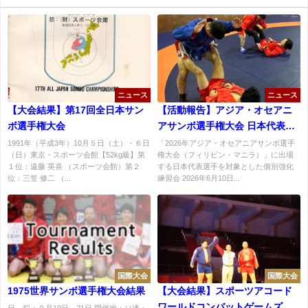
ニュース
ニュース
【大会結果】第17回全日本サン
【活動報告】アジア・オセアニ
ボ選手権大会
アサンボ選手権大会 日本代表個
別強化練習会を実施
1991年（平成3年）10月５日（土）・６日
「2026年アジア・オセアニアサンボ選手
（日）東京・スポーツ会館【52kg級】第
権大会（フィリピン・マニラ）」に出場
１位：遠藤 英喜 （スポーツ会館）第２
する日本代表選手を対象とした個別強化
位：三笠 修二 （...
練習会 2026年6月10日...
国際大会
国際大会
1975世界サンボ選手権大会結果
【大会結果】スポーツアコード
ワールドコンバットゲームズサ
日 程：９月19日～21日 開催地：ソ連・