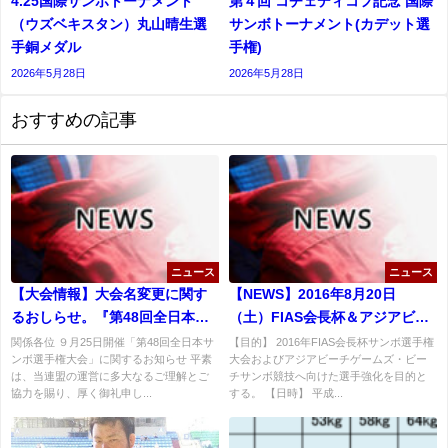
4.25国際サンボトーナメント
第４回 コチェディコフ記念 国際
（ウズベキスタン）丸山晴生選
サンボトーナメント(カデット選
手銅メダル
⼿権)
2026年5月28日
2026年5月28日
おすすめの記事
ニュース
ニュース
【大会情報】大会名変更に関す
【NEWS】2016年8月20日
るおしらせ。『第48回全日本サ
（土）FIAS会長杯＆アジアビー
ンボ選手権大会』に変更しま
チゲームズ・ビーチサンボ競技
関係各位 ９月25日開催「第48回全日本サ
【目的】 2016年FIAS会長杯サンボ選手権
ンボ選手権大会」に関するお知らせ 平素
大会およびアジアビーチゲームズ・ビー
す。（9月25日開催予定）
日本代表強化練習会開催
は、当連盟の運営に多大なるご理解とご
チサンボ競技へ向けた選手強化を目的と
協力を賜り、厚く御礼申し...
する。 【日時】 平成...