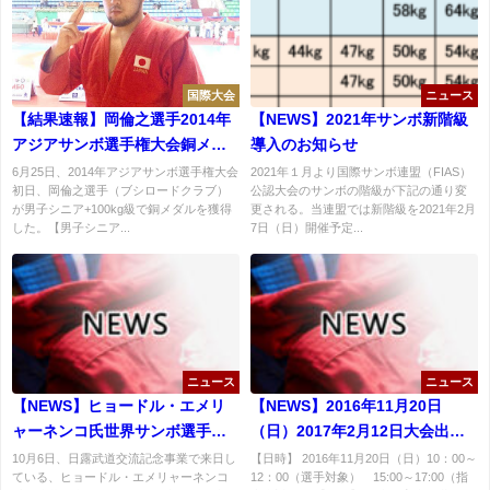
国際大会
ニュース
【結果速報】岡倫之選手2014年
【NEWS】2021年サンボ新階級
アジアサンボ選手権大会銅メダ
導入のお知らせ
ル獲得！
6月25日、2014年アジアサンボ選手権大会
2021年１月より国際サンボ連盟（FIAS）
初日、岡倫之選手（ブシロードクラブ）
公認大会のサンボの階級が下記の通り変
が男子シニア+100kg級で銅メダルを獲得
更される。当連盟では新階級を2021年2月
した。【男子シニア...
7日（日）開催予定...
ニュース
ニュース
【NEWS】ヒョードル・エメリ
【NEWS】2016年11月20日
ャーネンコ氏世界サンボ選手権
（日）2017年2月12日大会出場
大会観戦を熱望
予定者・指導者対象サンボ技術
10月6日、日露武道交流記念事業で来日し
【日時】 2016年11月20日（日）10：00～
ている、ヒョードル・エメリャーネンコ
12：00（選手対象） 15:00～17:00（指
講習会開催【特別講師：国際サ