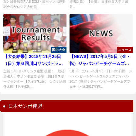
氏と浅井信幸FIAS ECM・日本サンボ連盟
導者対象） 【会場】 日本体育大学世田
ンボ連盟スポーツディレクター
副会長がロシア大使館...
谷...
ドミトリー・マキシモフ氏】
【日程変更有り】
国内大会
ニュース
【大会結果】2018年11月25日
【NEWS】2017年5月5日（金・
（日）第６回川口サンボトライ
祝）ジャパンビーチゲームズフ
アルリーグ結果
ェスティバル 2017ビーチサンボ
主催：川口レスリング連盟 後援：一般社
5月3日（水）～5月7日（日）の5日間、ジ
団法人日本サンボ連盟 会場：川口西スポ
ャパンビーチゲームズ®フェスティバル
演武情報
ーツセンター 【男子57kg級】 １位：絹川
2017（主催：ジャパンビーチゲームズフ
伸太郎 【男子62k...
ェティバル2017実行...
日本サンボ連盟