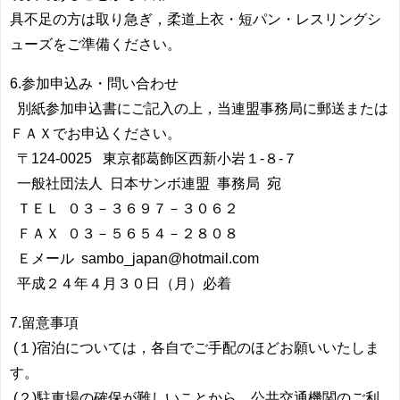
具不足の方は取り急ぎ，柔道上衣・短パン・レスリングシ
ューズをご準備ください。
6.参加申込み・問い合わせ
別紙参加申込書にご記入の上，当連盟事務局に郵送または
ＦＡＸでお申込ください。
〒124-0025 東京都葛飾区西新小岩１-８-７
一般社団法人 日本サンボ連盟 事務局 宛
ＴＥＬ ０３－３６９７－３０６２
ＦＡＸ ０３－５６５４－２８０８
Ｅメール sambo_japan@hotmail.com
平成２４年４月３０日（月）必着
7.留意事項
(１)宿泊については，各自でご手配のほどお願いいたしま
す。
(２)駐車場の確保が難しいことから，公共交通機関のご利