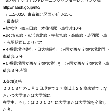
味の素ナショナルトレーニングセンターレスリング場
http://naash.go.jp/ntc/
〒115-0056 東京都北区西が丘 3-15-1
・最寄駅
●都営地下鉄三田線 本蓮沼駅下車徒歩10分
●JR 埼京線・京浜東北線・宇都宮線・高崎線・赤羽駅下車
・赤羽駅西口よりバス
●４番乗場池袋行・日大病院行 ≫国立西が丘競技場北門下
車徒歩５分
●５番乗場国立西が丘競技場行き ≫国立西が丘競技場下車
徒歩３分時間
3.参加資格
２０１３年の 1 月 1 日現在で１７歳以上２８歳未満で，な
おかつ大学または大学院に
在学中、もしくは２０１２年に大学または大学院を卒業し
た者。