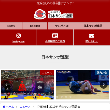
完全無欠の格闘技“サンボ”
NEWS
English
サンボとは
日本サンボ連盟
Instagram
会員制度のご案内
問い合わせ
日本サンボ連盟
ニュース
国内大会
ホーム
ニュース
【NEWS】2012年 学生サンボ講習会