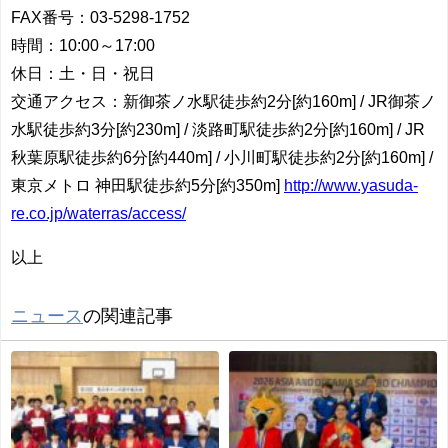
FAX番号：03-5298-1752
時間：10:00～17:00
休日：土・日・祝日
交通アクセス：新御茶ノ水駅徒歩約2分[約160m] / JR御茶ノ
水駅徒歩約3分[約230m] / 淡路町駅徒歩約2分[約160m] / JR
秋葉原駅徒歩約6分[約440m] / 小川町駅徒歩約2分[約160m] /
東京メトロ 神田駅徒歩約5分[約350m]
http://www.yasuda-
re.co.jp/waterras/access/
以上
ニュース
の関連記事