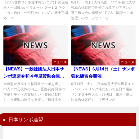
のお知らせ
【2009世界サンボ選手権(シニア)】試合結
6月1日・2日に大韓民国・ソウル 龍仁大学
果・一回戦 vs ベラルーシ ０―１２ テク
校総合体育館で開催されるアジアサンボ
ニカル負け・一回戦 vs ヨルダン 腕十字固
選手権大会の模様が、FIAS（国際サンボ
め 一本...
連盟）のウェブサイトで...
ニュース
ニュース
【NEWS】一般社団法人日本サ
【NEWS】6月14日（土）サンボ
ンボ連盟令和４年度賛助会員募
強化練習会開催
集のお知らせ
当連盟が推進する格闘技サンボを通じて
6月14日（土）、日本体育大学世田谷キャ
の人々の心技体の向上、国際友好関係の
ンパスレスリング場において全日本選抜
構築と平和への貢献という趣旨に賛同
サンボ選手権大会（7月6日：東京・墨田
し、当連盟の運営を支援して頂ける令...
区総合体育館）、世界サンボ...
日本サンボ連盟