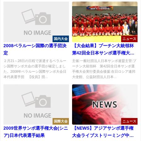
国内大会
ニュース
2008ベラルーシ国際の選手団決
【大会結果】プーチン大統領杯
定
第42回全日本サンボ選手権大会
結果
２月21～28日の日程で派遣するベラルー
主催:一般社団法人日本サンボ連盟主管:プ
シ国際サンボ大会の選手団が確定しまし
ーチン大統領杯 第42回全日本サンボ選
た。2008年ベラルーシ国際サンボ大会日
手権大会実行委員会後援:在日ロシア連邦
本代表選手団 【役員】団...
大使館、公益財団法人日本...
国際大会
ニュース
2009世界サンボ選手権大会(シニ
【NEWS】アジアサンボ選手権
ア)日本代表選手結果
大会ライブストリーミング中継