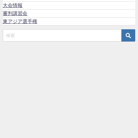
大会情報
審判講習会
東アジア選手権
TOP
サンボとは
日本サンボ連盟
賛助会員
English
日本サンボ連盟｜Japan SAMBO Federation All Rights Reserved.