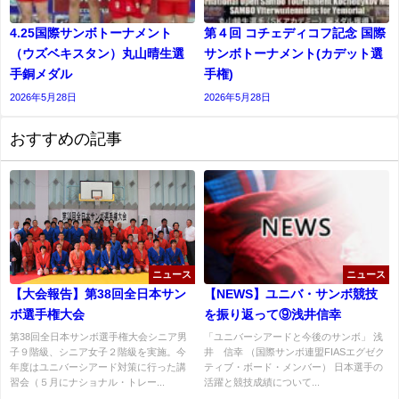
4.25国際サンボトーナメント
第４回 コチェディコフ記念 国際
（ウズベキスタン）丸山晴生選
サンボトーナメント(カデット選
手銅メダル
⼿権)
2026年5月28日
2026年5月28日
おすすめの記事
ニュース
ニュース
【大会報告】第38回全日本サン
【NEWS】ユニバ・サンボ競技
ボ選手権大会
を振り返って⑨浅井信幸
第38回全日本サンボ選手権大会シニア男
「ユニバーシアードと今後のサンボ」 浅
子９階級、シニア女子２階級を実施。今
井 信幸 （国際サンボ連盟FIASエグゼク
年度はユニバーシアード対策に行った講
ティブ・ボード・メンバー） 日本選手の
習会（５月にナショナル・トレー...
活躍と競技成績について...