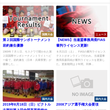
国際大会
ニュース
第２回国際サンボトーナメント
【NEWS】当連盟事務局長FIAS
岩釣兼生優勝
審判ライセンス更新!
1969年７月１日、モスクワで開かれた第
８月21日（土）、FIASの審判ライセンス
２回国際サンボトーナメントライトヘビ
テストがオンラインで行われ、当連盟事
ー級で、岩釣兼生（日本・兵庫県警）が
務局長森田純が審判ライセンスを更新し
優勝した。...
た。更新期間は２年間。同事...
国内大会
国内大会
2019年8月18日（日）ビクトル
2008アジア選手権大会要項
古賀杯第３回全国高等学校サン