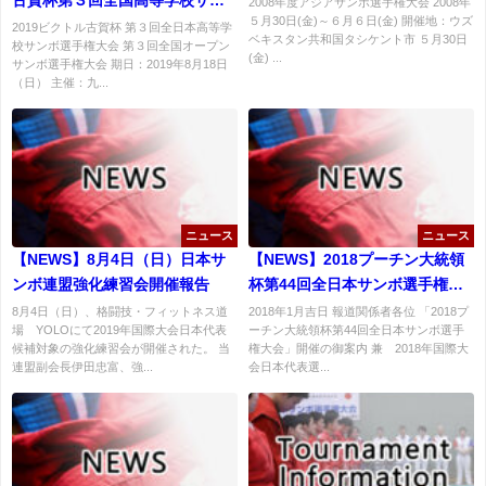
2008年度アジアサンボ選手権大会 2008年
５月30日(金)～６月６日(金) 開催地：ウズ
ボ選手権大会＆第３回全国オー
2019ビクトル古賀杯 第３回全日本高等学
ベキスタン共和国タシケント市 ５月30日
校サンボ選手権大会 第３回全国オープン
プンサンボ選手権大会結果
(金) ...
サンボ選手権大会 期日：2019年8月18日
（日） 主催：九...
ニュース
ニュース
【NEWS】8月4日（日）日本サ
【NEWS】2018プーチン大統領
ンボ連盟強化練習会開催報告
杯第44回全日本サンボ選手権大
会プレスリリース
8月4日（日）、格闘技・フィットネス道
2018年1月吉日 報道関係者各位 「2018プ
場 YOLOにて2019年国際大会日本代表
ーチン大統領杯第44回全日本サンボ選手
候補対象の強化練習会が開催された。 当
権大会」開催の御案内 兼 2018年国際大
連盟副会長伊田忠富、強...
会日本代表選...