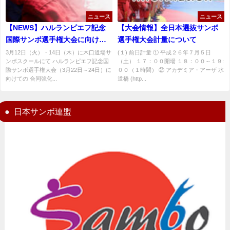
ニュース
ニュース
【NEWS】ハルランピエフ記念
【大会情報】全日本選抜サンボ
国際サンボ選手権大会に向けて
選手権大会計量について
合同強化練習会開催
3月12日（火）・14日（木）に木口道場サ
(１) 前日計量 ① 平成２６年７月５日
ンボスクールにて ハルランピエフ記念国
（土） １７：００開場 １８：００～１９:
際サンボ選手権大会（3月22日～24日）に
００（１時間） ② アカデミア・アーザ 水
向けての 合同強化...
道橋 (http...
日本サンボ連盟