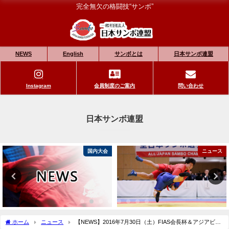
完全無欠の格闘技“サンボ”
NEWS
English
サンボとは
日本サンボ連盟
Instagram
会員制度のご案内
問い合わせ
日本サンボ連盟
国内大会
ニュース
ホーム
ニュース
【NEWS】2016年7月30日（土）FIAS会長杯＆アジアビー