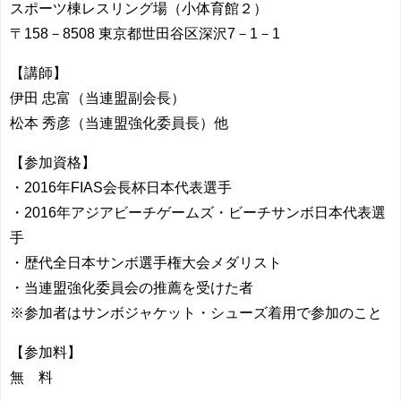
スポーツ棟レスリング場（小体育館２）
〒158－8508 東京都世田谷区深沢7－1－1
【講師】
伊田 忠富（当連盟副会長）
松本 秀彦（当連盟強化委員長）他
【参加資格】
・2016年FIAS会長杯日本代表選手
・2016年アジアビーチゲームズ・ビーチサンボ日本代表選
手
・歴代全日本サンボ選手権大会メダリスト
・当連盟強化委員会の推薦を受けた者
※参加者はサンボジャケット・シューズ着用で参加のこと
【参加料】
無 料