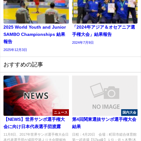
2025 World Youth and Junior
「2024年アジア＆オセアニア選
SAMBO Championships 結果
手権大会」結果報告
報告
2024年7月9日
2025年12月3日
おすすめの記事
ニュース
国内大会
【NEWS】世界サンボ選手権大
第4回関東選抜サンボ選手権大会
会に向け日本代表選手団渡露
結果
11月8日、2017年世界サンボ選手権大会日
日程：4月20日 会場：町田市総合体育館
本代表選手団が成田空港より大会開催地
第一武道場【57kg級】１位：佐々木豊(木