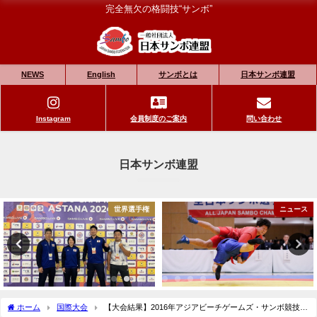
完全無欠の格闘技“サンボ”
NEWS
English
サンボとは
日本サンボ連盟
Instagram
会員制度のご案内
問い合わせ
日本サンボ連盟
世界選手権
ニュース
ホーム
国際大会
【大会結果】2016年アジアビーチゲームズ・サンボ競技初