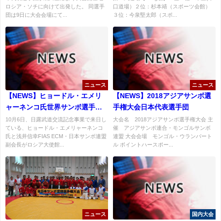
ロシア・ソチに向けて出発した。 同選手
口道場）２位：杉本靖（スポーツ会館）
団は9日に大会会場にて...
３位：今泉堅太郎（スポ...
ニュース
ニュース
【NEWS】ヒョードル・エメリ
【NEWS】2018アジアサンボ選
ャーネンコ氏世界サンボ選手権
手権大会日本代表選手団
大会観戦を熱望
10月6日、日露武道交流記念事業で来日し
大会名 2018アジアサンボ選手権大会 主
ている、ヒョードル・エメリャーネンコ
催 アジアサンボ連合・モンゴルサンボ
氏と浅井信幸FIAS ECM・日本サンボ連盟
連盟 大会会場 モンゴル・ウランバート
副会長がロシア大使館...
ル ボイントハースポー...
ニュース
国内大会