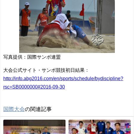
写真提供：国際サンボ連盟
大会公式サイト・サンボ競技初日結果：
http://info.abg2016.com/en/sports/schedule/bydiscipline?
rsc=SB0000000#2016-09-30
国際大会
の関連記事