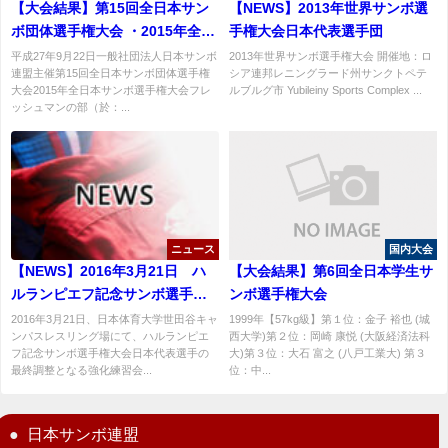
【大会結果】第15回全日本サン
【NEWS】2013年世界サンボ選
ボ団体選手権大会 ・2015年全日
手権大会日本代表選手団
本サンボ選手権大会フレッシュ
平成27年9月22日一般社団法人日本サンボ
2013年世界サンボ選手権大会 開催地：ロ
連盟主催第15回全日本サンボ団体選手権
シア連邦レニングラード州サンクトペテ
マンの部結果
大会2015年全日本サンボ選手権大会フレ
ルブルグ市 Yubileiny Sports Complex ...
ッシュマンの部（於：...
ニュース
国内大会
【NEWS】2016年3月21日 ハ
【大会結果】第6回全日本学生サ
ルランピエフ記念サンボ選手権
ンボ選手権大会
大会日本代表選手強化練習会開
2016年3月21日、日本体育大学世田谷キャ
1999年【57kg級】第１位：金子 裕也 (城
ンパスレスリング場にて、ハルランピエ
西大学)第２位：岡崎 康悦 (大阪経済法科
催
フ記念サンボ選手権大会日本代表選手の
大)第３位：大石 富之 (八戸工業大) 第３
最終調整となる強化練習会...
位：中...
日本サンボ連盟