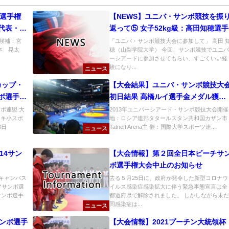
ボ選手権
【NEWS】ユニバ・サンボ競技を振
代表・代
返って⑤ 女子52kg級：高田知穂選手
表候補：宮
「ユニバ・サンボ競技大会に参加して」 高田 
：山本 晃太
穂（山梨学院大学） 今回、サンボ競技でユニバ
ーシアードに参加させてもらい、すごくいい経
験になり...
ニュース
カップ・
【大会結果】ユニバ・サンボ競技大
ボ選手権
初日結果 高橋ルイ選手金メダル獲
得！
ボ連盟 大
2013年ユニバーシアード・サンボ競技大会開催
ニキ小スポ
地：ロシア連邦タタールスタン共和国カザン市
3日
Tatneft Arena主 催：国際大学スポーツ連...
ニュース
14サン
【大会情報】第２回全日本ビーチサ
ボ選手権大会中止のお知らせ
谷キャンパス
去る５月25日に、政府が発令した新型コロナウ
アサンボ選
イルス感染症感染拡大に伴う緊急事態宣言は全
サンボ選手
都道府県で解除されました。 しかしながら未だ
同感染症は...
ニュース
サンボ選手
【大会情報】2021プーチン大統領杯