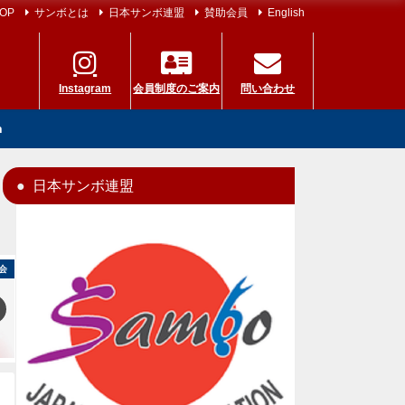
OP
サンボとは
日本サンボ連盟
賛助会員
English
Instagram
会員制度のご案内
問い合わせ
h
日本サンボ連盟
会
国内大会
ニュース