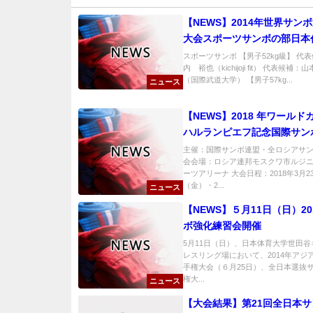
【NEWS】2014年世界サン
大会スポーツサンボの部日本
表候補・補欠選手
スポーツサンボ 【男子52kg級】 代
内 裕也（kichijoji fit） 代表候補
（国際武道大学） 【男子57kg...
ニュース
【NEWS】2018 年ワールド
ハルランピエフ記念国際サン
大会日本代表選手団
主催：国際サンボ連盟・全ロシアサン
会会場：ロシア連邦モスクワ市ルジ
ーツアリーナ 大会日程：2018年3月2
（金）・2...
ニュース
【NEWS】５月11日（日）20
ボ強化練習会開催
5月11日（日）、日本体育大学世田
レスリング場において、2014年アジ
手権大会（６月25日）、全日本選抜
権大...
ニュース
【大会結果】第21回全日本