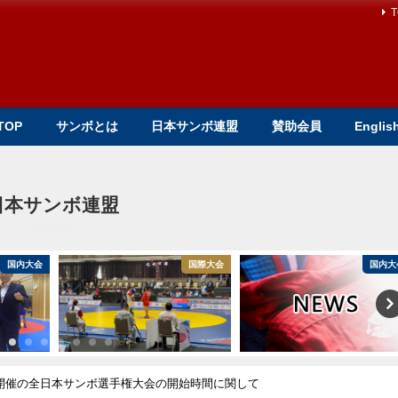
T
TOP
サンボとは
日本サンボ連盟
賛助会員
Englis
日本サンボ連盟
国内大会
国際大会
国内大
）開催の全日本サンボ選手権大会の開始時間に関して