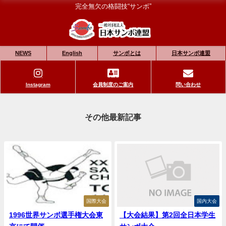
完全無欠の格闘技“サンボ”
NEWS
English
サンボとは
日本サンボ連盟
Instagram
会員制度のご案内
問い合わせ
その他最新記事
国際大会
国内大会
1996世界サンボ選手権大会東
【大会結果】第2回全日本学生