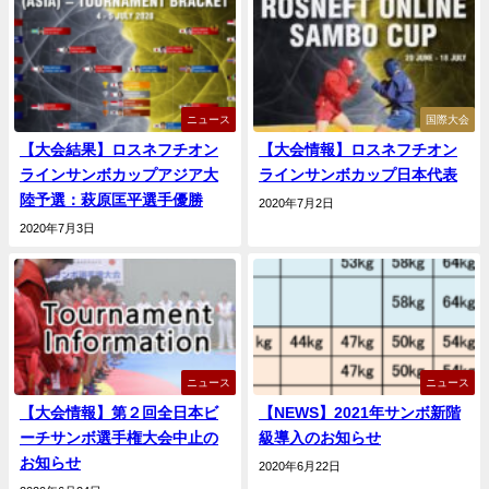
ニュース
国際大会
【大会結果】ロスネフチオン
【大会情報】ロスネフチオン
ラインサンボカップアジア大
ラインサンボカップ日本代表
陸予選：萩原匡平選手優勝
2020年7月2日
2020年7月3日
ニュース
ニュース
【大会情報】第２回全日本ビ
【NEWS】2021年サンボ新階
ーチサンボ選手権大会中止の
級導入のお知らせ
お知らせ
2020年6月22日