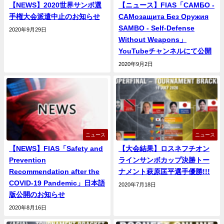
【NEWS】2020世界サンボ選
【ニュース】FIAS「САМБО -
手権大会派遣中止のお知らせ
САМозащита Без Оружия
SAMBO - Self-Defense
2020年9月29日
Without Weapons」
YouTubeチャンネルにて公開
2020年9月2日
ニュース
ニュース
【NEWS】FIAS「Safety and
【大会結果】ロスネフチオン
Prevention
ラインサンボカップ決勝トー
Recommendation after the
ナメント萩原匡平選手優勝!!!
COVID-19 Pandemic」日本語
2020年7月18日
版公開のお知らせ
2020年8月16日