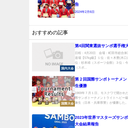
告
2024年2月6日
おすすめの記事
第4回関東選抜サンボ選手権
日程：4月20日 会場：町田市総合
道場【57kg級】１位：佐々木豊(木
位：杉本靖（スポーツ会館）３位：
（スポ...
国内大会
第２回国際サンボトーナメン
生優勝
1969年７月１日、モスクワで開かれ
際サンボトーナメントライトヘビー
兼生（日本・兵庫県警）が優勝した。..
国際大会
2023年世界マスターズサン
大会結果報告