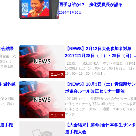
選手は誰か!? 強化委員長が語る
2024年1月30日
大会結果
【NEWS】2月12日大会参加者対象
2017年1月28日（土）・29日（日）
体育館第一武
口道場）２
ンボ講習会の御案内
【主催】 一般社団法人日本サンボ連盟 【日時
今泉堅太郎
1月28日（土） 14：00～17：00 1月29日（日）
13：00～15：30 【会場】...
ニュース
ト岩釣兼
【NEWS】10月3日（土）青森県サン
ボ協会ルール改正セミナー開催
た第２回国
10月3日（土）、青森県サンボ協会がルール改
級で、岩釣
に伴うセミナーを下記の通り行う。 ルール改正
.
に伴うセミナー 新ルール適用 エキシビジョン
マッチ...
ニュース
ボ選手権
【大会結果】第4回全日本学生サンボ
選手権大会