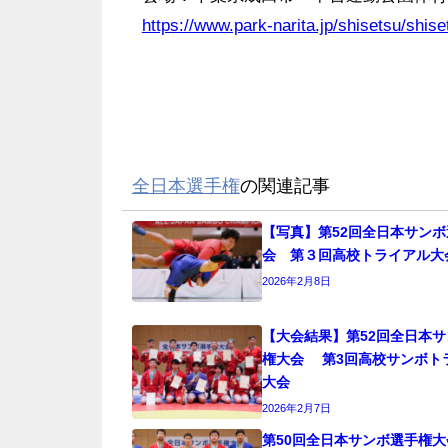
https://www.park-narita.jp/shisetsu/shis
全日本選手権
の関連記事
【写真】第52回全日本サン
会 第３回高校トライアル大
2026年2月8日
【大会結果】第52回全日本
権大会 第3回高校サンボト
大会
2026年2月7日
第50回全日本サンボ選手権