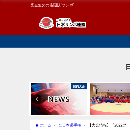
完全無欠の格闘技“サンボ”
国内大会
国内大会
ホーム
全日本選手権
【大会情報】「2022