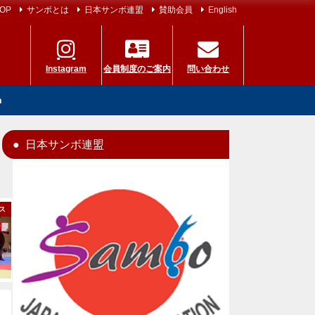
OP
サンボとは
日本サンボ連盟
賛助会員
English
Instagram
会員制度のご案内
問い合わせ
h
日本サンボ連盟
ス
世界選手権
国内大会