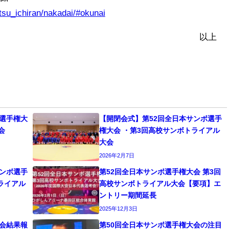
etsu_ichiran/nakadai/#okunai
以上
ボ選手権大
【開閉会式】第52回全日本サンボ選手
会
権大会 ・第3回高校サンボトライアル
大会
2026年2月7日
サンボ選手
第52回全日本サンボ選手権大会 第3回
ライアル
高校サンボトライアル大会【要項】エ
ントリー期間延長
2025年12月3日
大会結果報
第50回全日本サンボ選手権大会の注目