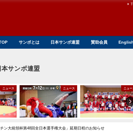
T
TOP
サンボとは
日本サンボ連盟
賛助会員
Englis
日本サンボ連盟
ニュース
ニュース
ニュー
プーチン大統領杯第48回全日本選手権大会」延期日程のお知らせ