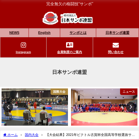
完全無欠の格闘技“サンボ”
NEWS
English
サンボとは
日本サンボ連盟
Instagram
会員制度のご案内
問い合わせ
日本サンボ連盟
国際大会
ニュース
ホーム
国内大会
【大会結果】2021年ビクトル古賀杯全国高等学校選抜サン