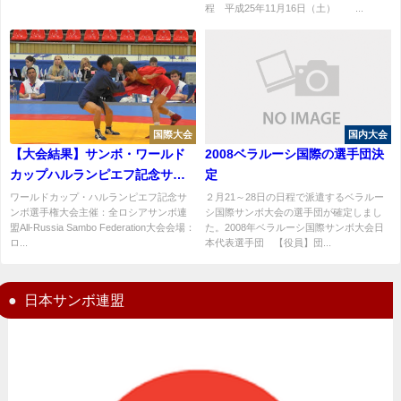
程 平成25年11月16日（土） ...
国際大会
国内大会
【大会結果】サンボ・ワールド
2008ベラルーシ国際の選手団決
カップハルランピエフ記念サン
定
ボ選手権大会初日結果
ワールドカップ・ハルランピエフ記念サ
２月21～28日の日程で派遣するベラルー
ンボ選手権大会主催：全ロシアサンボ連
シ国際サンボ大会の選手団が確定しまし
盟All-Russia Sambo Federation大会会場：
た。2008年ベラルーシ国際サンボ大会日
ロ...
本代表選手団 【役員】団...
日本サンボ連盟