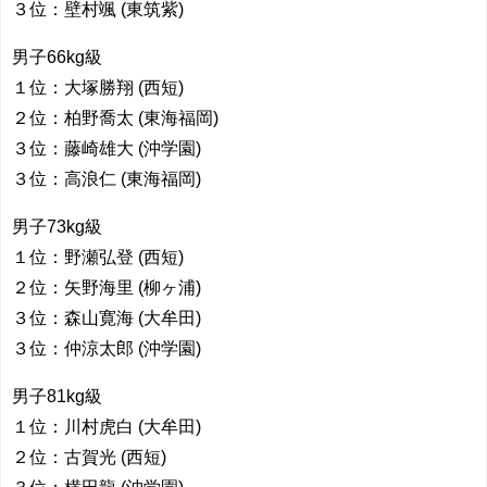
３位：壁村颯 (東筑紫)
男子66kg級
１位：大塚勝翔 (西短)
２位：柏野喬太 (東海福岡)
３位：藤崎雄大 (沖学園)
３位：高浪仁 (東海福岡)
男子73kg級
１位：野瀬弘登 (西短)
２位：矢野海里 (柳ヶ浦)
３位：森山寛海 (大牟田)
３位：仲涼太郎 (沖学園)
男子81kg級
１位：川村虎白 (大牟田)
２位：古賀光 (西短)