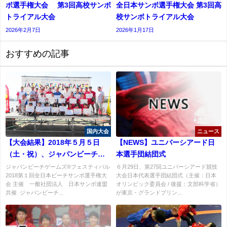
ボ選手権大会 第3回高校サンボ
全日本サンボ選手権大会 第3回高
トライアル大会
校サンボトライアル大会
2026年2月7日
2026年1月17日
おすすめの記事
国内大会
ニュース
【大会結果】2018年５月５日
【NEWS】ユニバーシアード日
（土・祝）、ジャパンビーチゲ
本選手団結団式
ームズ®フェスティバル2018第
ジャパンビーチゲームズ®フェスティバル
６月29日、第27回ユニバーシアード競技
2018第１回全日本ビーチサンボ選手権大
大会日本代表選手団結団式（主催：日本
１回全日本ビーチサンボ選手権
会 主催 一般社団法人 日本サンボ連盟
オリンピック委員会 / 後援：文部科学省）
大会結果
共催 ジャパンビーチ...
が東京・グランドプリン...