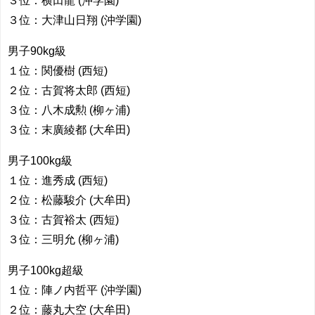
３位：横田龍 (沖学園)
３位：大津山日翔 (沖学園)
男子90kg級
１位：関優樹 (西短)
２位：古賀将太郎 (西短)
３位：八木成勲 (柳ヶ浦)
３位：末廣綾都 (大牟田)
男子100kg級
１位：進秀成 (西短)
２位：松藤駿介 (大牟田)
３位：古賀裕太 (西短)
３位：三明允 (柳ヶ浦)
男子100kg超級
１位：陣ノ内哲平 (沖学園)
２位：藤丸大空 (大牟田)