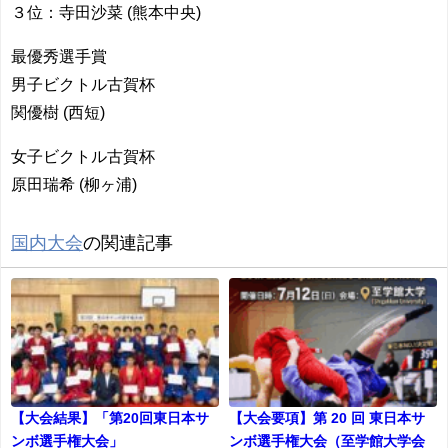
３位：寺田沙菜 (熊本中央)
最優秀選手賞
男子ビクトル古賀杯
関優樹 (西短)
女子ビクトル古賀杯
原田瑞希 (柳ヶ浦)
国内大会
の関連記事
【大会結果】「第20回東日本サ
【大会要項】第 20 回 東日本サ
ンボ選手権大会」
ンボ選手権大会（至学館大学会