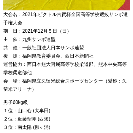
大会名：2021年ビクトル古賀杯全国高等学校選抜サンボ選
手権大会
期 日：2021年12月５日（日）
主 催：九州サンボ連盟
共 催：一般社団法人日本サンボ連盟
後 援：福岡県教育委員会、西日本新聞社
運営協力：西日本短大附属高等学校柔道部、熊本中央高等
学校柔道部他
会 場：福岡県立久留米総合スポーツセンター（愛称：久
留米アリーナ）
男子60kg級
１位：山口心 (大牟田)
２位：近藤聖剛 (西短)
３位：南太陽 (柳ヶ浦)