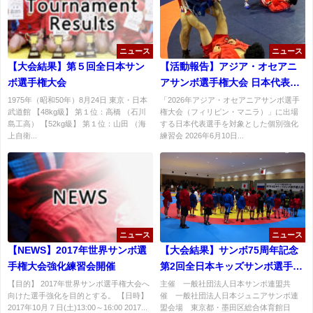
ニュース
ニュース
【大会結果】第５回全日本サン
【活動報告】アジア・オセアニ
ボ選手権大会
アサンボ選手権大会 日本代表個
別強化練習会を実施
1975年（昭和50年）8月24日 東京・日本
「2026年アジア・オセアニアサンボ選手
武道館 【48kg級】 第１位：高橋 （石川
権大会（フィリピン・マニラ）」に出場
島工高） 【52kg級】 第１位：山田 （海
する日本代表選手を対象とした個別強化
上自衛...
練習会 2026年6月10日...
ニュース
ニュース
【NEWS】2017年世界サンボ選
【大会結果】サンボ75周年記念
手権大会強化練習会開催
第2回全日本キッズサンボ選手権
大会結果
【目的】 2017年世界サンボ選手権大会へ
主催 一般社団法人日本サンボ連盟共
向けた選手強化を目的とする。 【日時】
催 一般社団法人日本ジュニアサンボ連
2017年10月７日(土)13:00～16:00 2017...
盟会場 東京都・墨田区総合体育館日