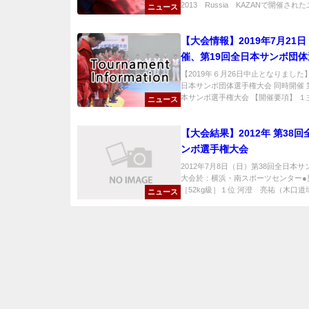
2013 Russia KAZANで開催されたユ
ニュース
【大会情報】2019年7月21
催、第19回全日本サンボ団
会＆第17回東日本サンボ選
【2019年６月26日中止となりました】
日本サンボ団体選手権大会 同時開催 
項【中止となりました】
本サンボ選手権大会 【開催要項】 １主催
ニュース
【大会結果】2012年 第38
ンボ選手権大会
2012年7月8日（日）第38回全日本
大会於：横浜・南スポーツセンター●
［52kg級］１位 河澄 亮祐（木口道場
ニュース