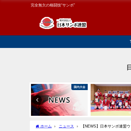
完全無欠の格闘技“サンボ”
ニュース
国内大会
ホーム
ニュース
【NEWS】日本サンボ連盟