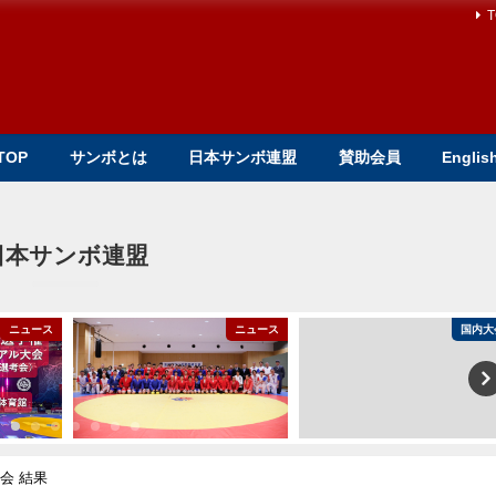
T
TOP
サンボとは
日本サンボ連盟
賛助会員
Englis
日本サンボ連盟
ニュース
ニュース
国内大
会 結果