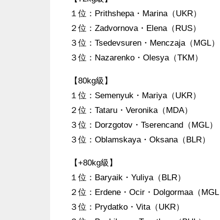
１位：Prithshepa・Marina（UKR）
２位：Zadvornova・Elena（RUS）
３位：Tsedevsuren・Menczaja（MGL）
３位：Nazarenko・Olesya（TKM）
【80kg級】
１位：Semenyuk・Mariya（UKR）
２位：Tataru・Veronika（MDA）
３位：Dorzgotov・Tserencand（MGL）
３位：Oblamskaya・Oksana（BLR）
【+80kg級】
１位：Baryaik・Yuliya（BLR）
２位：Erdene・Ocir・Dolgormaa（MG
３位：Prydatko・Vita（UKR）