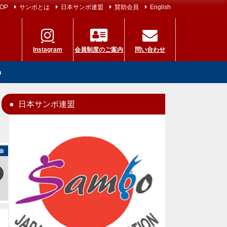
OP
サンボとは
日本サンボ連盟
賛助会員
English
Instagram
会員制度のご案内
問い合わせ
h
日本サンボ連盟
会
ニュース
世界選手権