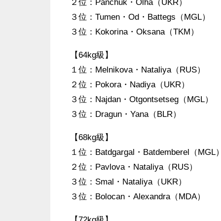
２位：Panchuk・Olha（UKR）
３位：Tumen・Od・Battegs（MGL）
３位：Kokorina・Oksana（TKM）
【64kg級】
１位：Melnikova・Nataliya（RUS）
２位：Pokora・Nadiya（UKR）
３位：Najdan・Otgontsetseg（MGL）
３位：Dragun・Yana（BLR）
【68kg級】
１位：Batdgargal・Batdemberel（MGL
２位：Pavlova・Nataliya（RUS）
３位：Smal・Nataliya（UKR）
３位：Bolocan・Alexandra（MDA）
【72kg級】