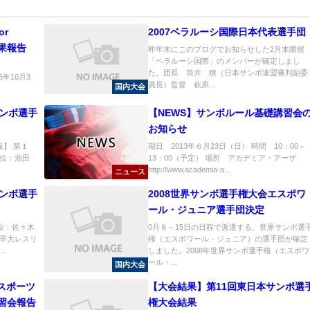
or
2007ベラルーシ国際日本代表選手団
 結果報告
昨年末にこのブログでお知らせした2月末開催
「ベラルーシ国際」のメンバーが確定しまし
た。団長 筒井 穣（日本サンボ連盟審判副委
5年10月3
員長）監督 萩原...
国内大会
サンボ選手
【NEWS】サンボルール基礎講習会
お知らせ
g級】 第１
期日 2013年６月23日（日） 時間 10：00～
２位：池田
13：00（予定） 場所 アカデミア・アーザ
http://www.academia-a...
ニュース
サンボ選手
2008世界サンボ選手権大会エスポワ
ール・ジュニア選手団決定
１位：佐々木
0月８～15日の日程で派遣する、世界サンボ選
（早大レスリ
権（エスポワール・ジュニア）の選手団が確定
.
しました。2008年世界サンボ選手権（エスポワ
ール・...
国内大会
スポーツ
【大会結果】第11回東日本サンボ選
習会報告
権大会結果