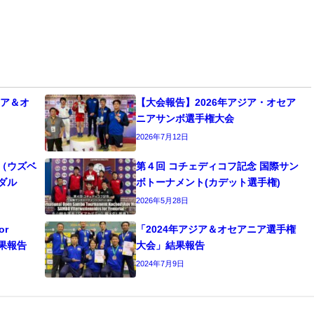
ジア＆オ
【大会報告】2026年アジア・オセア
ニアサンボ選手権大会
2026年7月12日
ト（ウズベ
第４回 コチェディコフ記念 国際サン
ダル
ボトーナメント(カデット選⼿権)
2026年5月28日
or
「2024年アジア＆オセアニア選手権
 結果報告
大会」結果報告
2024年7月9日