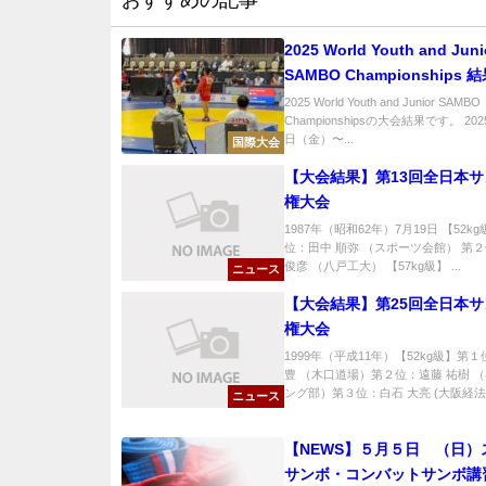
おすすめの記事
2025 World Youth and Juni
SAMBO Championships
2025 World Youth and Junior SAMBO
Championshipsの大会結果です。 202
日（金）〜...
国際大会
【大会結果】第13回全日本
権大会
1987年（昭和62年）7月19日 【52k
位：田中 順弥 （スポーツ会館） 第
俊彦 （八戸工大） 【57kg級】 ...
ニュース
【大会結果】第25回全日本
権大会
1999年（平成11年）【52kg級】第
豊 （木口道場）第２位：遠藤 祐樹 
ング部）第３位：白石 大亮 (大阪経法..
ニュース
【NEWS】５月５日 （日）
サンボ・コンバットサンボ講