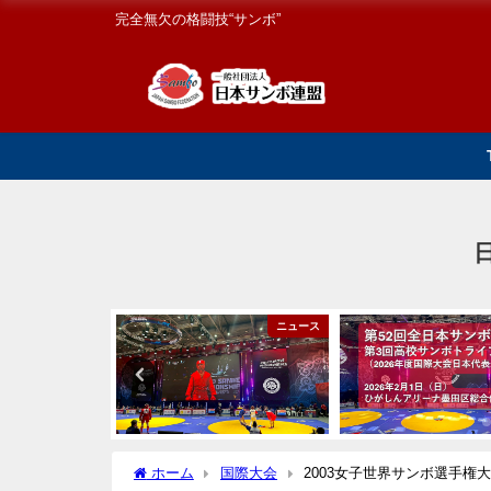
完全無欠の格闘技“サンボ”
国内大会
ニュース
ホーム
国際大会
2003女子世界サンボ選手権大