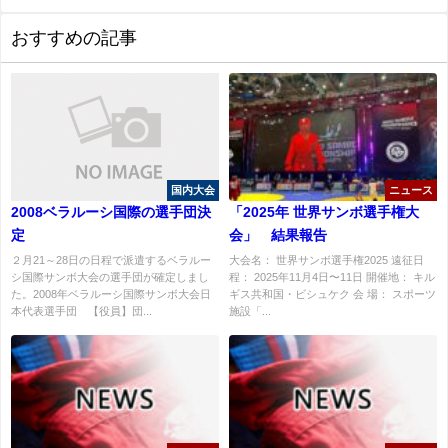
おすすめの記事
国内大会
ニュース
2008ベラルーシ国際の選手団決
「2025年 世界サンボ選手権大
定
会」 結果報告
２月21～28日の日程で派遣するベラルー
大会名： 世界サンボ選手権2025 遠征日
シ国際サンボ大会の選手団が確定しまし
程： 2025年11月4日〜11日 開催地： キル
た。2008年ベラルーシ国際サンボ大会日
ギス共和国・ビシュケク 会 場： スポーツ
本代表選手団 【役員】団...
施設「...