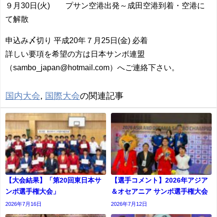
９月30日(火) プサン空港出発～成田空港到着・空港に
て解散
申込み〆切り 平成20年７月25日(金) 必着
詳しい要項を希望の方は日本サンボ連盟
（sambo_japan@hotmail.com）へご連絡下さい。
国内大会
,
国際大会
の関連記事
【大会結果】「第20回東日本サ
【選手コメント】2026年アジア
ンボ選手権大会」
＆オセアニア サンボ選手権大会
2026年7月16日
2026年7月12日