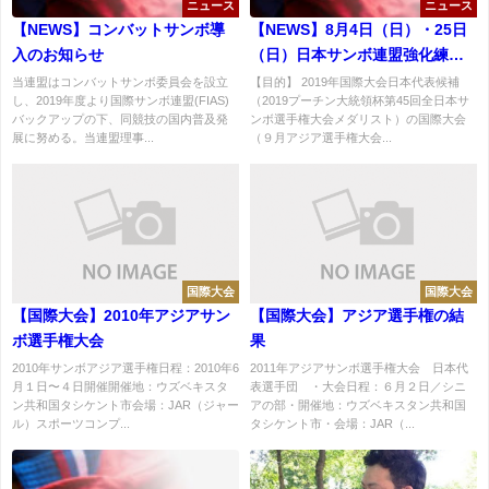
ニュース
ニュース
【NEWS】コンバットサンボ導
【NEWS】8月4日（日）・25日
入のお知らせ
（日）日本サンボ連盟強化練習
会開催のお知らせ
当連盟はコンバットサンボ委員会を設立
【目的】 2019年国際大会日本代表候補
し、2019年度より国際サンボ連盟(FIAS)
（2019プーチン大統領杯第45回全日本サ
バックアップの下、同競技の国内普及発
ンボ選手権大会メダリスト）の国際大会
展に努める。当連盟理事...
（９月アジア選手権大会...
国際大会
国際大会
【国際大会】2010年アジアサン
【国際大会】アジア選手権の結
ボ選手権大会
果
2010年サンボアジア選手権日程：2010年6
2011年アジアサンボ選手権大会 日本代
月１日〜４日開催開催地：ウズベキスタ
表選手団 ・大会日程：６月２日／シニ
ン共和国タシケント市会場：JAR（ジャー
アの部・開催地：ウズベキスタン共和国
ル）スポーツコンプ...
タシケント市・会場：JAR（...