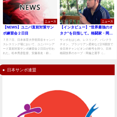
ニュース
ニュース
【NEWS】ユニバ直前対策サン
【インタビュー】“世界最強のオ
ボ練習会２日目
タク”を目指して。格闘家・岡倫
之がアジアサンボ選手権大会へ
７月７日、日本体育大学世田谷キャンパ
サンボをはじめ、レスリング、パンクラ
スレスリング場において、ユニバーシア
チオン、ブラジリアン柔術など計6競技で
の意気込みを語る！「世界の舞
ード直前対策サンボ練習会２日目が行わ
全日本チャンピオンの称号を持つ、日本
台に繋げていきたい」
れた。松本秀彦監督、安藤喜友・鈴...
格闘技界のホープ・岡倫之選手（...
日本サンボ連盟