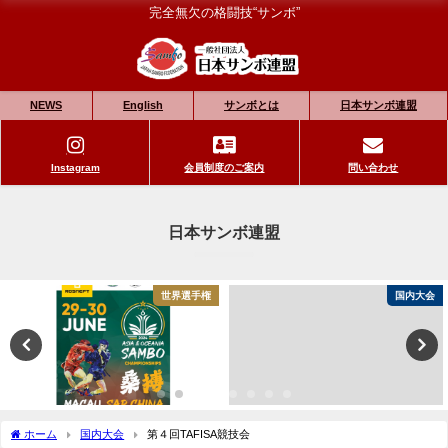
完全無欠の格闘技“サンボ”
NEWS
English
サンボとは
日本サンボ連盟
Instagram
会員制度のご案内
問い合わせ
日本サンボ連盟
世界選手権
国内大会
ホーム
国内大会
第４回TAFISA競技会