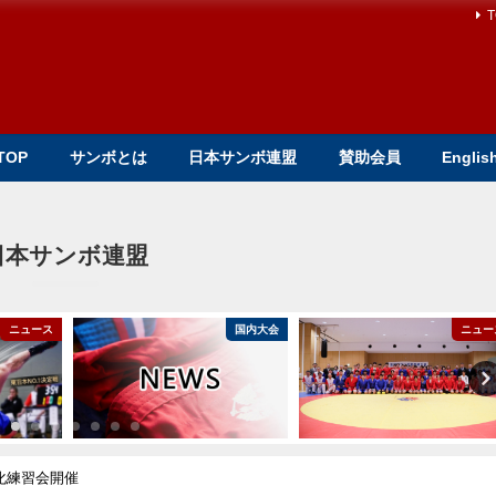
T
TOP
サンボとは
日本サンボ連盟
賛助会員
Englis
日本サンボ連盟
ニュース
国内大会
ニュー
強化練習会開催