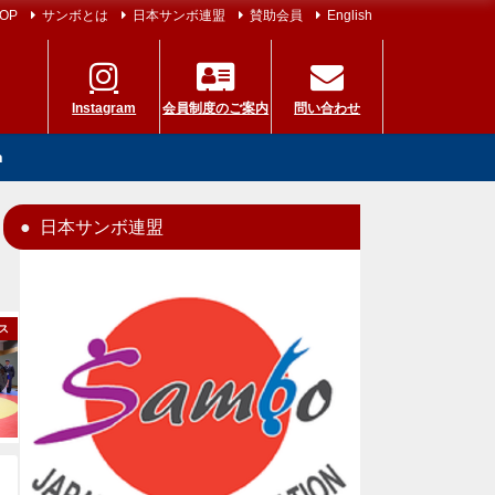
OP
サンボとは
日本サンボ連盟
賛助会員
English
Instagram
会員制度のご案内
問い合わせ
h
日本サンボ連盟
ス
ニュース
国内大会