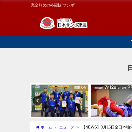
完全無欠の格闘技“サンボ”
国内大会
国際大会
ホーム
ニュース
【NEWS】3月16日全日本