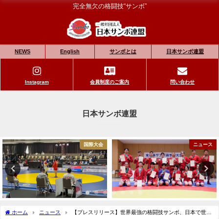
完全無欠の格闘技“サンボ”
NEWS
English
サンボとは
日本サンボ連盟
Instagram
会員制度のご案内
問い合わせ
日本サンボ連盟
国際大会
ニュース
ホーム
ニュース
【プレスリリース】世界最強の格闘技サンボ、日本で世界