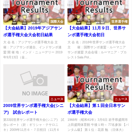
国際大会
世界選手権
【大会結果】2019年アジアサン
【大会結果】11月９日、世界サ
ボ選手権大会大会初日結果
ンボ選手権大会初日
大 会 名：アジアサンボ選手権大会 主
大 会 名：2018年世界サンボ選手権大会
催：アジアサンボ連合、インドサンボ連
主 催：国際サンボ連盟・ルーマニア
盟 開 催 地：インド・ニューデリー 2019
サンボ連盟 大会会場：ルーマニア・ブカ
年9月13日（金...
レストSala Pol...
ニュース
ニュース
2009世界サンボ選手権大会(シニ
【大会結果】第１回全日本サン
ア) 試合レポート
ボ選手権大会
第33回世界サンボ選手権大会(シニア) 試
1966年（昭和41年）3月6日 岩手県盛岡市
合レポート（於：ギリシャ・テサロニ
上田盛岡体育館 午後１時～ 77名参加 【バ
キ）2009年11月６・７日初日（11月６
ンタム級】 第１位：花原 勉 （日体大）