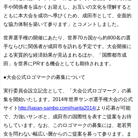
手や関係者を温かくお迎えし、お互いの文化を理解すると
ともに本大会を成功へ導びくため、成田市として、全面的
な協力体制を築いて参ります」とコメントしました。
世界選手権の開催にあたり、世界70カ国から約800名の選
手ならびに関係者が成田市を訪れる予定です。大会開催に
よる実質的な経済効果が見込まれるほか、「国際都市成
田」を世界にPRする機会としても期待されます。
●大会公式ロゴマークの募集について
実行委員会設立記念として、「大会公式ロゴマーク」の募
集を開始いたします。2014年世界サンボ選手権大会の公式
サイト
http://japan-sambo.com//narita2014/
より応募が可能
で、力強いサンボと、成田市の国際性を表すご提案をお待
ちしています。なお、このロゴマークの募集には、老若男
女を問わない幅広い層からのご提案を募って参ります。ま