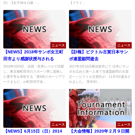
日）【女子48キロ級：...
【フライ...
ニュース
ニュース
【NEWS】2018年サンボ女王町
【訃報】ビクトル古賀日本サン
田市より感謝状授与される
ボ連盟顧問逝去
2019年3月9日、全国・世界レベルで活躍
2017年3月15日横須賀市にて 日本にサン
し、東京都町田市のスポーツ界に貢献し
ボを広めた第一人者で当連盟顧問の古賀
た選手等を表彰する「第9回スポーツアワ
正一／ビクトル古賀氏が、11月3日逝去さ
ードまちだ」が町田市庁舎...
れました。 享年83...
ニュース
ニュース
【NEWS】6月15日（日）2014
【大会情報】2020年２月９日開