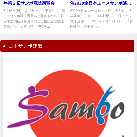
年第２回サンボ競技講習会
催2020全日本ユースサンボ選手
権大会大会要項
6月15日(日)、ネクサセンス東京立川道場
2020全日本ユースサンボ選手権大会 【大
にてサンボ競技講習会が開催された。萩
会要項】 主催 一般社団法人 日本サン
原幸之助普及委員長および植松直哉強化
ボ連盟 期日 2019年２月９日（日） 体育
委員が様々な立ち技・寝技を...
館開館・選手受付...
日本サンボ連盟