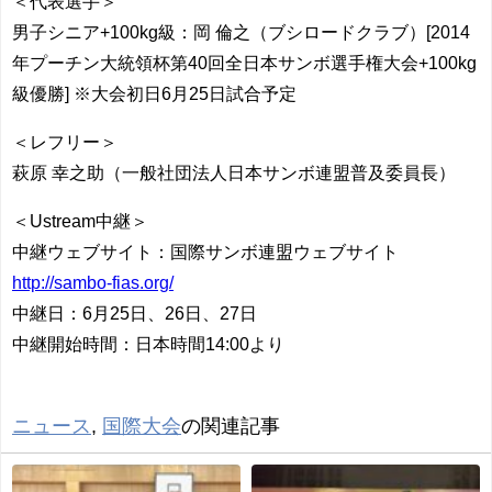
＜代表選手＞
男子シニア+100kg級：岡 倫之（ブシロードクラブ）[2014
年プーチン大統領杯第40回全日本サンボ選手権大会+100kg
級優勝] ※大会初日6月25日試合予定
＜レフリー＞
萩原 幸之助（一般社団法人日本サンボ連盟普及委員長）
＜Ustream中継＞
中継ウェブサイト：国際サンボ連盟ウェブサイト
http://sambo-fias.org/
中継日：6月25日、26日、27日
中継開始時間：日本時間14:00より
ニュース
,
国際大会
の関連記事