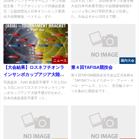
結果：女子+72kg級 村瀬晴香選
2016年アジアビーチゲームズ・サンボ競
11月６日（水）、2019世界サンボ選手権
技主催：アジアオリンピック評議会派遣
大会日本代表選手団が大会開催地韓国チ
手銀メダル獲得！
元：公益財団法人日本オリンピック委員
ュンジュ市に向け羽田空港より出発し
会大会開催地：ベトナム・ダナ...
た。大会は８から10日まで開...
ニュース
国内大会
【大会結果】ロスネフチオンラ
第４回TAFISA競技会
インサンボカップアジア大陸予
第４回TAFISA競技会当大会は正式名称を
「TAFISAワールドスポーツ・フォー・オ
選：萩原匡平選手優勝
写真提供：FIAS 萩原匡平選手 ７月２日か
ール・ゲームズ」といい、非五輪スポー
ら３日にかけてロスネフチオンラインサ
ツを集めた競技会です...
ンボカップアジア大陸予選が行われた。
日本代表萩原匡平選手（ス...