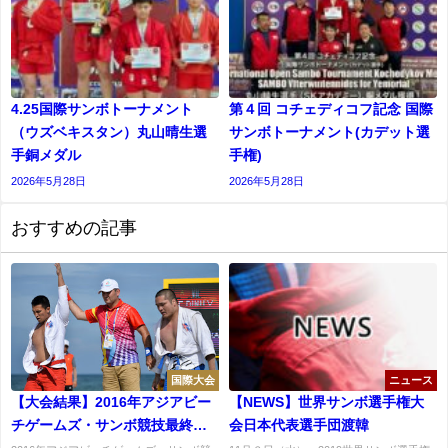
4.25国際サンボトーナメント
第４回 コチェディコフ記念 国際
（ウズベキスタン）丸山晴生選
サンボトーナメント(カデット選
手銅メダル
⼿権)
2026年5月28日
2026年5月28日
おすすめの記事
国際大会
ニュース
【大会結果】2016年アジアビー
【NEWS】世界サンボ選手権大
チゲームズ・サンボ競技最終日
会日本代表選手団渡韓