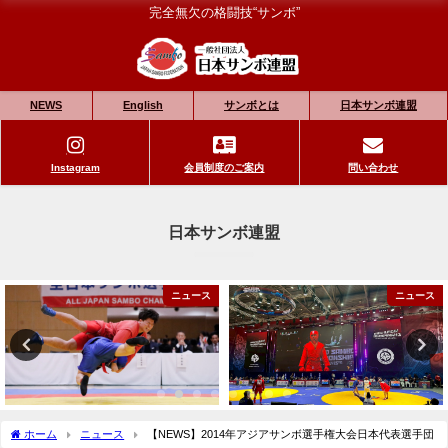
完全無欠の格闘技“サンボ”
NEWS
English
サンボとは
日本サンボ連盟
Instagram
会員制度のご案内
問い合わせ
日本サンボ連盟
ニュース
ニュース
ホーム
ニュース
【NEWS】2014年アジアサンボ選手権大会日本代表選手団