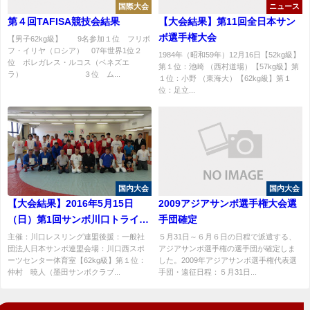
国際大会
ニュース
第４回TAFISA競技会結果
【大会結果】第11回全日本サン
ボ選手権大会
【男子62kg級】 9名参加１位 フリボ
フ・イリヤ（ロシア） 07年世界1位２
1984年（昭和59年）12月16日【52kg級】
位 ボレガレス・ルコス（ベネズエ
第１位：池崎 （西村道場）【57kg級】第
ラ） ３位 ム...
１位：小野 （東海大）【62kg級】第１
位：足立...
国内大会
国内大会
【大会結果】2016年5月15日
2009アジアサンボ選手権大会選
（日）第1回サンボ川口トライア
手団確定
ルリーグ結果
主催：川口レスリング連盟後援：一般社
５月31日～６月６日の日程で派遣する、
団法人日本サンボ連盟会場：川口西スポ
アジアサンボ選手権の選手団が確定しま
ーツセンター体育室【62kg級】第１位：
した。2009年アジアサンボ選手権代表選
仲村 暁人（墨田サンボクラブ...
手団・遠征日程：５月31日...