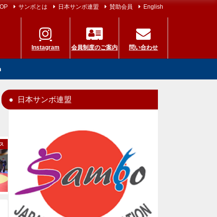
OP
サンボとは
日本サンボ連盟
賛助会員
English
Instagram
会員制度のご案内
問い合わせ
h
日本サンボ連盟
ス
ニュース
国際大会