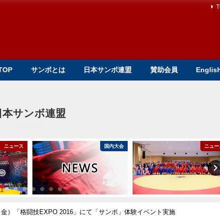
T
TOP
サンボとは
日本サンボ連盟
賛助会員
Englis
日本サンボ連盟
ニュース
国内大会
ニュー
0日（金）「格闘技EXPO 2016」にて「サンボ」体験イベント実施