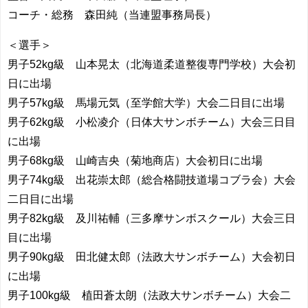
コーチ・総務 森田純（当連盟事務局長）
＜選手＞
男子52kg級 山本晃太（北海道柔道整復専門学校）大会初
日に出場
男子57kg級 馬場元気（至学館大学）大会二日目に出場
男子62kg級 小松凌介（日体大サンボチーム）大会三日目
に出場
男子68kg級 山崎吉央（菊地商店）大会初日に出場
男子74kg級 出花崇太郎（総合格闘技道場コブラ会）大会
二日目に出場
男子82kg級 及川祐輔（三多摩サンボスクール）大会三日
目に出場
男子90kg級 田北健太郎（法政大サンボチーム）大会初日
に出場
男子100kg級 植田蒼太朗（法政大サンボチーム）大会二