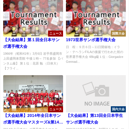
ニュース
国際大会
【大会結果】第１回全日本サン
1973世界サンボ選手権大会
ボ選手権大会
日 程：９月６日～11日開催地：イラ
ン・テヘランFILAの後援で行われた初の
1966年（昭和41年）3月6日 岩手県盛岡市
世界選手権大会 48kg級１位：Giorgadze
上田盛岡体育館 午後１時～ 77名参加 【バ
Gennad...
ンタム級】 第１位：花原 勉 （日体大）
【フライ...
ニュース
国内大会
【大会結果】2014年全日本サン
【大会結果】第13回全日本学生
ボ選手権大会マスターズ&第14回
サンボ選手権大会
全日本サンボ団体選手権大会大