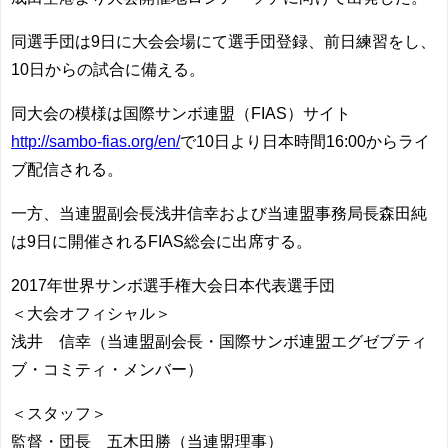
同選手団は9日に大会会場にて選手団登録、前日練習をし、
10日からの試合に備える。
同大会の模様は国際サンボ連盟（FIAS）サイト
http://sambo-fias.org/en/
で10日より日本時間16:00からライ
ブ配信される。
一方、当連盟副会長浅井信幸および当連盟事務局長森田純
は9日に開催されるFIAS総会に出席する。
2017年世界サンボ選手権大会日本代表選手団
＜大会オフィシャル＞
浅井 信幸（当連盟副会長・国際サンボ連盟エグゼブティ
ブ・コミティ・メンバー）
＜スタッフ＞
監督・団長 五木田勝（当連盟理事）