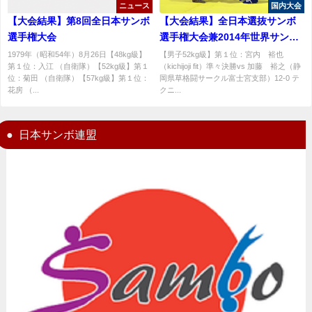
ニュース
国内大会
【大会結果】第8回全日本サンボ
【大会結果】全日本選抜サンボ
選手権大会
選手権大会兼2014年世界サンボ
選手権大会日本代表選手最終選
1979年（昭和54年）8月26日【48kg級】
【男子52kg級】第１位：宮内 裕也
第１位：入江 （自衛隊）【52kg級】第１
（kichijoji fit）準々決勝vs 加藤 裕之（静
考会結果2
位：菊田 （自衛隊）【57kg級】第１位：
岡県草格闘サークル富士宮支部）12-0 テ
花房 （...
クニ...
日本サンボ連盟