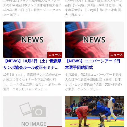
2014年全日本サンボ選手権大会マスター
2006年12月17日東京・財団法人スポーツ
ズ&第14回全日本サンボ団体選手権大会平
会館【57kg級】第1位：岡崎 浩史郎 （東
会結果
成26年8月31日（日）新宿コズミックセン
京農業大学）【62kg級】第1位：永山 晃
ター 地下...
大（日本ウ...
ニュース
ニュース
【NEWS】10月3日（土）青森県
【NEWS】ユニバーシアード日
サンボ協会ルール改正セミナー
本選手団結団式
開催
10月3日（土）、青森県サンボ協会がルー
６月29日、第27回ユニバーシアード競技
ル改正に伴うセミナーを下記の通り行
大会日本代表選手団結団式（主催：日本
う。 ルール改正に伴うセミナー 新ルール
オリンピック委員会 / 後援：文部科学省）
適用 エキシビジョンマッチ...
が東京・グランドプリン...