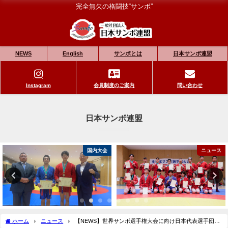
完全無欠の格闘技“サンボ”
NEWS
English
サンボとは
日本サンボ連盟
Instagram
会員制度のご案内
問い合わせ
日本サンボ連盟
国内大会
ニュース
ホーム
ニュース
【NEWS】世界サンボ選手権大会に向け日本代表選手団渡