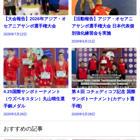
【大会報告】2026年アジア・オ
【活動報告】アジア・オセアニ
セアニアサンボ選手権大会
アサンボ選手権大会 日本代表個
別強化練習会を実施
2026年7月12日
2026年6月21日
4.25国際サンボトーナメント
第４回 コチェディコフ記念 国際
（ウズベキスタン）丸山晴生選
サンボトーナメント(カデット選
手銅メダル
⼿権)
2026年5月28日
2026年5月28日
おすすめの記事