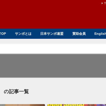
T
TOP
サンボとは
日本サンボ連盟
賛助会員
Englis
の記事一覧