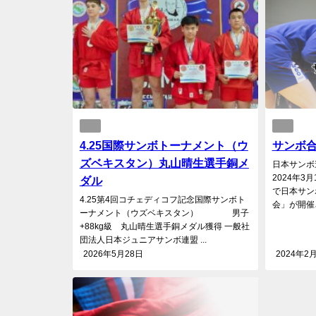
4.25国際サンボトーナメント（ウ
サンボ
ズベキスタン）丸山晴生選手銅メ
日本サンボ
2024年
ダル
で日本サン
4.25第4回コチェディコフ記念国際サンボト
会」が開催さ
ーナメント（ウズベキスタン） 男子
+88kg級 丸山晴生選手銅メダル獲得 一般社
団法人日本ジュニアサンボ連盟 ...
2026年5月28日
2024年2