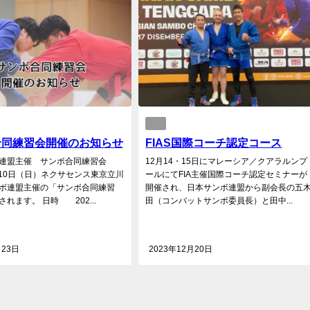
合同練習会開催のお知らせ
FIAS国際コーチ認定コース
連盟主催 サンボ合同練習会
12月14・15日にマレーシア／クアラルンプ
3月10日（日）ネクサセンス東京立川
ールにてFIA主催国際コーチ認定セミナーが
ボ連盟主催の「サンボ合同練習
開催され、日本サンボ連盟から副会長の五
れます。 日時 202...
田（コンバットサンボ委員長）と田中...
月23日
2023年12月20日